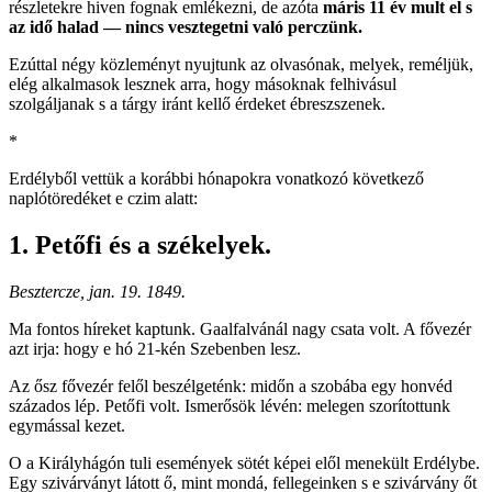
részletekre hiven fognak emlékezni, de azóta
máris 11 év mult el s
az idő halad — nincs vesztegetni való perczünk.
Ezúttal négy közleményt nyujtunk az olvasónak, melyek, reméljük,
elég alkalmasok lesznek arra, hogy másoknak felhivásul
szolgáljanak s a tárgy iránt kellő érdeket ébreszszenek.
*
Erdélyből vettük a korábbi hónapokra vonatkozó következő
naplótöredéket e czim alatt:
1. Petőfi és a székelyek.
Besztercze, jan. 19. 1849.
Ma fontos híreket kaptunk. Gaalfalvánál nagy csata volt. A fővezér
azt irja: hogy e hó 21-kén Szebenben lesz.
Az ősz fővezér felől beszélgeténk: midőn a szobába egy honvéd
százados lép. Petőfi volt. Ismerősök lévén: melegen szorítottunk
egymással kezet.
O a Királyhágón tuli események sötét képei elől menekült Erdélybe.
Egy szivárványt látott ő, mint mondá, fellegeinken s e szivárvány őt