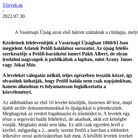
Tények.sk
-
2022.07.30.
A Vasárnapi Újság azon első három számának a címlapja, melybe
Kezdetnek felelevenítjük a Vasárnapi Újságban 1860/61-ban
megjelent Adatok Petőfi halálához sorozatot. Az újság felelős
szerkesztője a Petőfi-barátként ismert Pákh Albert, de olyan
irodalmi nagyságok is publikáltak a lapban, mint Arany János
vagy Jókai Mór.
A leveleket válogatás nélkül, teljes egészében tesszük közzé, így
olvasóink láthatják, hogy Petőfi halála nem csak napjainkban,
hanem állandóan és folyamatosan foglalkoztatta a
közvéleményt.
Az alábbiakban az első 10 levelet közöljük, összesen 40 lesz, majd
újabb archív dokumentumokkal és újságokkal is jelentkezünk.
Meghagytuk az eredeti fogalmazást és írásmódot is. A levelek egy
része a segesvári halált feltételezi, de akadnak, akik ezt kétségbe
vonják. Meghalni senki sem látta. Ez alól csak egyetlen levél a
kivétel, mégpedig a 2., amely szerint Petőfi a harcban a többieket
lelkesítve orosz golyózáporban halt meg. A későbbi levelek (ezeket