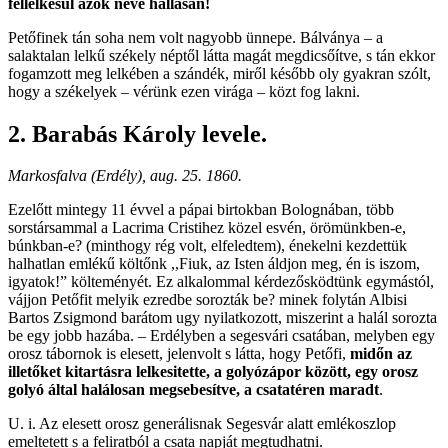
fellelkesül azok neve hallásán!
Petőfinek tán soha nem volt nagyobb ünnepe. Bálványa – a
salaktalan lelkű székely néptől látta magát megdicsőítve, s tán ekkor
fogamzott meg lelkében a szándék, miről később oly gyakran szólt,
hogy a székelyek – vérünk ezen virága – közt fog lakni.
2. Barabás Károly levele.
Markosfalva (Erdély), aug. 25. 1860.
Ezelőtt mintegy 11 évvel a pápai birtokban Bolognában, több
sorstársammal a Lacrima Cristihez közel esvén, örömünkben-e,
búnkban-e? (minthogy rég volt, elfeledtem), énekelni kezdettük
halhatlan emlékű költőnk ,,Fiuk, az Isten áldjon meg, én is iszom,
igyatok!” költeményét. Ez alkalommal kérdezősködtünk egymástól,
vájjon Petőfit melyik ezredbe sorozták be? minek folytán Albisi
Bartos Zsigmond barátom ugy nyilatkozott, miszerint a halál sorozta
be egy jobb hazába. – Erdélyben a segesvári csatában, melyben egy
orosz tábornok is elesett, jelenvolt s látta, hogy Petőfi,
midőn az
illetőket kitartásra lelkesitette, a golyózápor között, egy orosz
golyó által halálosan megsebesítve, a csatatéren maradt
.
U. i. Az elesett orosz generálisnak Segesvár alatt emlékoszlop
emeltetett s a feliratból a csata napját megtudhatni.