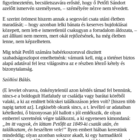
figyelmeztetém, becsületszavára erősité, hogy ő Petőfi Sándort
azelőtt ismervén személyesen, – szémélyére nézve nem tévedett.
E szerint örömest hiszem annak a segesvári csata utáni életben
maradását; – hogy azonban lelki bánata és keserves bujdoklásai
közepett, nem lett-e ismeretlenül csakugyan a forradalom áldozata, –
azt állítani nem merem, mert okát rejtőzésének, ha még életben
lenne, nem képzelhetem.
Mig tehát Petőfi számára babérkoszoruval diszitett
szabadságoszlopot emelhetnénk: várnunk kell, mig a történet biztos
alapú adatával fel lesz világositva az e részben létező kétely és
bizonytalanság.
Szöllösi Bálás.
(E levelet olvasva, önkénytelenül azon kérdés támad fel bennünk,
nincs-e a boldogult Hatfaludy ur családja vagy barátai köréből
valaki, a ki az emlitett bölcskei találkozáson jelen volt? [hiszen több
napig tartott az]. Legkisebb okunk sincs, a t. levéliró ur adataiban
kételkedni, ő bizonyosan jól hallott s jól emlékszik, de olyan
emberrel szeretnénk végre találkozni, a ki egyenesen kimondaná:
„lm itt vagyok, én láttam Petőfit az 1849-ki csaták után, én
találkoztam, én beszéltem vele!”
Ilyen embert hiában kerestünk
mindeddig; olyan azonban sokszor akadt, ki egy harmadiktól