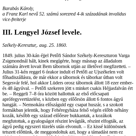
Barabás Károly,
a Franz Karl nevű 52. számú sorezred 4-ik századának invalidus
vice-freiterje
III. Lengyel József levele.
Székely-Keresztur,. aug. 25. 1860.
1849. julius 30-kán éjjel Petőfi Sándor Székely-Kereszturon Varga
Zsigmondnál hált, kinek megígérte, hogy másnap az álladalom
számára átvett lovait Bem tábornok utján az illetővel megfizetteti. –
Julius 31-kén reggel 6 órakor indult el Petőfi az Ujszékelen volt
főhadiszállásra, de már ekkor a tábornok és táborkar útban volt
Segesvár felé, hol akkor Lüders orosz tábornok állott 18 ezer ember-
és 48 ágyúval. – Petőfi szekeren jött s minket csakis Héjjasfalván ért
be. – Reggeli 7–8 óra között hallottuk az első előcsapati
aprófegyvertüzelést, s közben egy előőrsön állott 6 fontos ágyú
hangját. – Nemsokára előszáguld egy csapat huszár, s a szokott
formákban jelentik, hogy Fehéregyháza felső végén előbb néhány
kozák, később egy század előőrsre bukkantak, a kozákok
megfutottak, a gyalogságot részint levágták, részint elfogták, az
ágyú pedig egyszeri tüzelés után elvonult. – Ez kissé különösnek
tetszett előttünk, de meggondoltuk azt, hogy a támadást nem ez