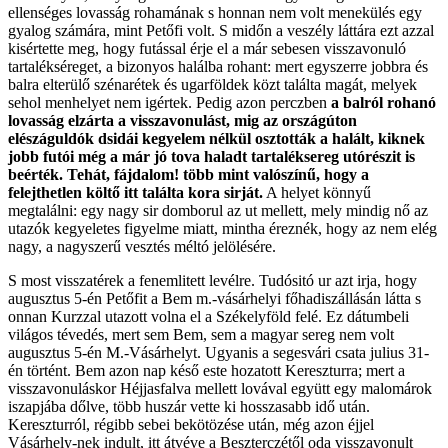
ellenséges lovasság rohamának s honnan nem volt menekülés egy
gyalog számára, mint Petőfi volt. S midőn a veszély láttára ezt azzal
kisértette meg, hogy futással érje el a már sebesen visszavonuló
tartalékséreget, a bizonyos halálba rohant: mert egyszerre jobbra és
balra elterülő szénarétek és ugarföldek közt találta magát, melyek
sehol menhelyet nem igértek. Pedig azon perczben
a balról rohanó
lovasság elzárta a visszavonulást, mig az országúton
elészáguldók dsidái kegyelem nélkül osztották a halált, kiknek
jobb futói még a már jó tova haladt tartaléksereg utórészit is
beérték. Tehát, fájdalom! több mint valószínű, hogy a
felejthetlen költő itt találta kora sirját.
A helyet könnyű
megtalálni: egy nagy sir domborul az ut mellett, mely mindig nő az
utazók kegyeletes figyelme miatt, mintha éreznék, hogy az nem elég
nagy, a nagyszerű vesztés méltó jelölésére.
S most visszatérek a fenemlitett levélre. Tudósitó ur azt irja, hogy
augusztus 5-én Petőfit a Bem m.-vásárhelyi főhadiszállásán látta s
onnan Kurzzal utazott volna el a Székelyföld felé. Ez dátumbeli
világos tévedés, mert sem Bem, sem a magyar sereg nem volt
augusztus 5-én M.-Vásárhelyt. Ugyanis a segesvári csata julius 31-
én történt. Bem azon nap késő este hozatott Kereszturra; mert a
visszavonuláskor Héjjasfalva mellett lovával együtt egy malomárok
iszapjába dőlve, több huszár vette ki hosszasabb idő után.
Kereszturról, régibb sebei bekötözése után, még azon éjjel
Vásárhely-nek indult, itt átvéve a Beszterczétől oda visszavonult