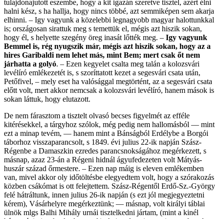
tulajdonajutott eszembe, hogy a kit igazán szeretve tisztel, azért élni
halni kész, s ha hallja, hogy nincs többé, azt semmiképen sem akarja
elhinni. – Igy vagyunk a közelebbi legnagyobb magyar halottunkkal
is; országosan sirattuk meg s temettük el, mégis azt hiszik sokan,
hogy él, s helyette szegény öreg inasát lőtték meg. –
Igy vagyunk
Bemmel is, rég nyugszik már, mégis azt hiszik sokan, hogy az a
hires Garibaldi nem lehet más, mint Bem; mert csak őt nem
járhatta a golyó
. – Ezen kegyelet csalta meg talán a kolozsvári
levélíró emlékezetét is, s szoríttatott kezet a segesvári csata után,
Petőfivel, – mely eset ha valósággal megtörtént, az a segesvári csata
előtt volt, mert akkor nemcsak a kolozsvári levélíró, hanem mások is
sokan láttuk, hogy elutazott.
De nem fárasztom a tisztelt olvasó becses figyelmét az efféle
kitérésekkel, a tárgyhoz szólok, még pedig nem hallomásból — mint
ezt a minap tevém, — hanem mint a Bánságból Erdélybe a Borgói
táborhoz visszaparancsolt, s 1849. évi julius 22-ik napján Szász-
Régenbe a Damaszkin ezredes parancsnokságához megérkezett, s
másnap, azaz 23-án a Régeni hidnál ágyufedezeten volt Mátyás-
huszár század őrmestere. – Ezen nap máig is eleven emlékemben
van, mivel akkor oly időtöltésbe elegyedtem volt, hogy a szórakozás
közben csákómat is ott felejtettem. Szász-Régentől Erdő-Sz.-György
felé hátráltunk, innen julius 26-ik napján (s ezt jól megjegyeztetni
kérem), Vásárhelyre megérkeztünk; — másnap, volt királyi táblai
ülnök mlgs Balhi Mihály urnái tisztelkedni jártam, (mint a kinél