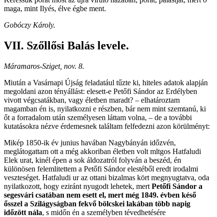
maga, mint Ilyés, élve égbe ment.
Gobóczy Károly.
VII. Szőllősi Balás levele.
Máramaros-Sziget, nov. 8.
Miután a Vasárnapi Újság feladatául tűzte ki, hiteles adatok alapján
megoldani azon tényállást: elesett-e Petőfi Sándor az Erdélyben
vivott végcsatákban, vagy életben maradt? – elhatároztam
magamban én is, nyilatkozni e részben, bár nem mint szemtanú, ki
őt a forradalom után személyesen láttam volna, – de a további
kutatásokra nézve érdemesnek találtam felfedezni azon körülményt:
Mikép 1850-ik év junius havában Nagybányán időzvén,
meglátogattam ott a még akkoriban életben volt mltgos Hatfaludi
Elek urat, kinél épen a sok áldozatról folyván a beszéd, én
különösen felemlitettem a Petőfi Sándor elestéből eredt irodalmi
veszteséget. Hatfaludi ur az ottani bizalmas kört megnyugtatva, oda
nyilatkozott, hogy eziránt nyugodt lehetek, mert
Petőfi Sándor a
segesvári csatában nem esett el, mert még 1849. évben késő
ősszel a Szilágyságban fekvő bölcskei lakában több napig
időzött nála
, s midőn én a személyben tévedhetésére