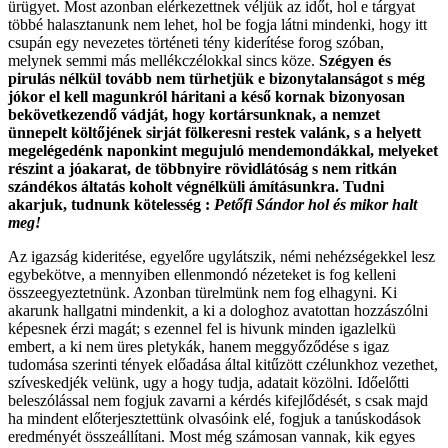
ürügyet. Most azonban elérkezettnek véljük az időt, hol e tárgyat
többé halasztanunk nem lehet, hol be fogja látni mindenki, hogy itt
csupán egy nevezetes történeti tény kiderítése forog szóban,
melynek semmi más mellékczélokkal sincs köze.
Szégyen és
pirulás nélkül tovább nem türhetjük e bizonytalanságot s még
jókor el kell magunkról háritani a késő kornak bizonyosan
bekövetkezendő vádját, hogy kortársunknak, a nemzet
ünnepelt költőjének sirját fölkeresni restek valánk, s a helyett
megelégedénk naponkint megujuló mendemondákkal, melyeket
részint a jóakarat, de többnyire rövidlátóság s nem ritkán
szándékos áltatás koholt végnélküli ámításunkra. Tudni
akarjuk, tudnunk kötelesség :
Petőfi Sándor hol és mikor halt
meg!
Az igazság kideritése, egyelőre ugylátszik, némi nehézségekkel lesz
egybekötve, a mennyiben ellenmondó nézeteket is fog kelleni
összeegyeztetnünk. Azonban türelmünk nem fog elhagyni. Ki
akarunk hallgatni mindenkit, a ki a dologhoz avatottan hozzászólni
képesnek érzi magát; s ezennel fel is hivunk minden igazlelkü
embert, a ki nem üres pletykák, hanem meggyőződése s igaz
tudomása szerinti tények előadása által kitűzött czélunkhoz vezethet,
szíveskedjék velünk, ugy a hogy tudja, adatait közölni. Időelőtti
beleszólással nem fogjuk zavarni a kérdés kifejlődését, s csak majd
ha mindent előterjesztettünk olvasóink elé, fogjuk a tanúskodások
eredményét összeállítani. Most még számosan vannak, kik egyes