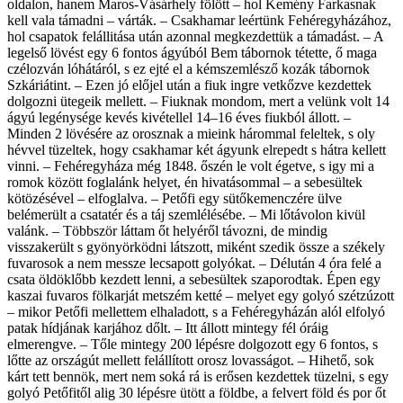
oldalon, hanem Maros-Vásárhely fölött – hol Kemény Farkasnak
kell vala támadni – várták. – Csakhamar leértünk Fehéregyházához,
hol csapatok felállitása után azonnal megkezdettük a támadást. – A
legelső lövést egy 6 fontos ágyúból Bem tábornok tétette, ő maga
czélozván lóhátáról, s ez ejté el a kémszemlésző kozák tábornok
Szkáriátint. – Ezen jó előjel után a fiuk ingre vetkőzve kezdettek
dolgozni ütegeik mellett. – Fiuknak mondom, mert a velünk volt 14
ágyú legénysége kevés kivétellel 14–16 éves fiukból állott. –
Minden 2 lövésére az orosznak a mieink hárommal feleltek, s oly
hévvel tüzeltek, hogy csakhamar két ágyunk elrepedt s hátra kellett
vinni. – Fehéregyháza még 1848. őszén le volt égetve, s igy mi a
romok között foglalánk helyet, én hivatásommal – a sebesültek
kötözésével – elfoglalva. – Petőfi egy sütőkemenczére ülve
belémerült a csatatér és a táj szemlélésébe. – Mi lőtávolon kivül
valánk. – Többször láttam őt helyéről távozni, de mindig
visszakerült s gyönyörködni látszott, miként szedik össze a székely
fuvarosok a nem messze lecsapott golyókat. – Délután 4 óra felé a
csata öldöklőbb kezdett lenni, a sebesültek szaporodtak. Épen egy
kaszai fuvaros fölkarját metszém ketté – melyet egy golyó szétzúzott
– mikor Petőfi mellettem elhaladott, s a Fehéregyházán alól elfolyó
patak hídjának karjához dőlt. – Itt állott mintegy fél óráig
elmerengve. – Tőle mintegy 200 lépésre dolgozott egy 6 fontos, s
lőtte az országút mellett felállított orosz lovasságot. – Hihető, sok
kárt tett bennök, mert nem soká rá is erősen kezdettek tüzelni, s egy
golyó Petőfitől alig 30 lépésre ütött a földbe, a felvert föld és por őt