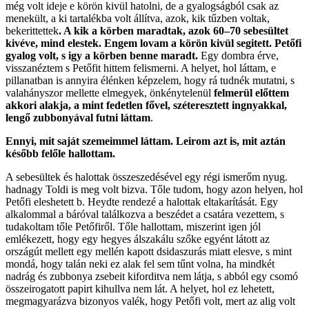
még volt ideje e körön kivül hatolni, de a gyalogságból csak az
menekült, a ki tartalékba volt állítva, azok, kik tűzben voltak,
bekerittettek
. A kik a körben maradtak, azok 60–70 sebesültet
kivéve, mind elestek. Engem lovam a körön kivül segitett. Petőfi
gyalog volt, s igy a körben benne maradt.
Egy dombra érve,
visszanéztem s Petőfit hittem felismerni. A helyet, hol láttam, e
pillanatban is annyira élénken képzelem, hogy rá tudnék mutatni, s
valahányszor mellette elmegyek, önkénytelenül
felmerül előttem
akkori alakja, a mint fedetlen fővel, széteresztett ingnyakkal,
lengő zubbonyával futni láttam
.
Ennyi, mit saját szemeimmel láttam. Leirom azt is, mit aztán
később felőle hallottam.
A sebesültek és halottak összeszedésével egy régi ismerőm nyug.
hadnagy Toldi is meg volt bizva. Tőle tudom, hogy azon helyen, hol
Petőfi eleshetett b. Heydte rendezé a halottak eltakarítását. Egy
alkalommal a báróval találkozva a beszédet a csatára vezettem, s
tudakoltam tőle Petőfiről. Tőle hallottam, miszerint igen jól
emlékezett, hogy egy hegyes álszakálu szőke egyént látott az
országút mellett egy mellén kapott dsidaszurás miatt elesve, s mint
mondá, hogy talán neki ez alak fel sem tűnt volna, ha mindkét
nadrág és zubbonya zsebeit kiforditva nem látja, s abból egy csomó
összeirogatott papirt kihullva nem lát. A helyet, hol ez lehetett,
megmagyarázva bizonyos valék, hogy Petőfi volt, mert az alig volt