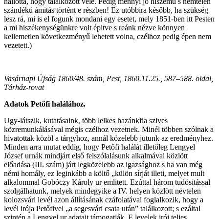
hallotta, hogy találkozott vele. Pedig mennyi jó hiszemü s nemtelen
szándékú ámitás történt e részben! Ez utóbbira később, ha szükség
lesz rá, mi is el fogunk mondani egy esetet, mely 1851-ben itt Pesten
a mi hiszékenységünkre volt épitve s reánk nézve könnyen
kellemetlen következményű lehetett volna, czélhoz pedig épen nem
vezetett.)
Vasárnapi Újság 1860/48. szám, Pest, 1860.11.25., 587–588. oldal,
Tárház-rovat
Adatok Petőfi halálához.
Ugy-látszik, kutatásaink, több lelkes hazánkfia szives
közremunkálásával mégis czélhoz vezetnek. Minél többen szólnak a
hivatottak közöl a tárgyhoz, annál közelebb jutunk az eredményhez.
Minden arra mutat eddig, hogy Petőfi halálát illetőleg Lengyel
József urnák mindjárt első felszólalásunk alkalmával közlött
előadása (III. szám) járt legközelebb az igazsághoz s ha van még
némi homály, ez leginkább a költő „külön sírját illeti, melyet mult
alkalommal Gobóczy Károly ur emlitett. Ezúttal három tudósitással
szolgálhatunk, melyek mindegyike a IV. helyen közlött névtelen
kolozsvári levél azon állításának czáfolatával foglalkozik, hogy a
levél irója Petőfivel „a segesvári csata után” találkozott; s ezáltal
szintén a Lengyel ur adatait támogatják. E levelek irói teljes