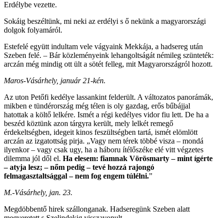
Erdélybe vezette.
Sokáig beszéltünk, mi neki az erdélyi s ő nekünk a magyarországi
dolgok folyamáról.
Estefelé együtt indultam vele vágyaink Mekkája, a hadsereg után
Szeben felé. – Bár közleményeink lehangoltságát némileg szünteték:
arczán még mindig ott ült a sötét felleg, mit Magyarországról hozott.
Maros-Vásárhely, január 21-kén.
Az uton Petőfi kedélye lassankint felderült. A változatos panorámák,
mikben e tündérország még télen is oly gazdag, erős bűbájjal
hatottak a költő lelkére. Ismét a régi kedélyes vidor fiu lett. De ha a
beszéd köztünk azon tárgyra került, mely lelkét remegő
érdekeltségben, idegeit kinos feszültségben tartá, ismét elömlött
arczán az izgatottság pirja. „Vagy nem térek többé visza – mondá
ilyenkor – vagy csak ugy, ha a háboru ítélőszéke elé vitt végzetes
dilemma jól dől el.
Ha elesem: fiamnak Vörösmarty – mint ígérte
– atyja lesz; – nőm pedig – tevé hozzá rajongó
felmagasztaltsággal – nem fog engem túlélni.
”
M.-Vásárhely, jan. 23.
Megdöbbentő hirek szállonganak. Hadseregünk Szeben alatt
megveretett s Szelindekig visszavonult.