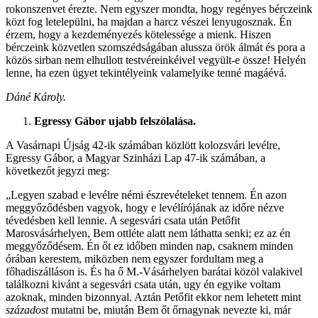
rokonszenvet érezte. Nem egyszer mondta, hogy regényes bérczeink
közt fog letelepülni, ha majdan a harcz vészei lenyugosznak. Én
érzem, hogy a kezdeményezés kötelessége a mienk. Hiszen
bérczeink közvetlen szomszédságában alussza örök álmát és pora a
közös sirban nem elhullott testvéreinkéivel vegyült-e össze! Helyén
lenne, ha ezen ügyet tekintélyeink valamelyike tenné magáévá.
Dáné Károly.
Egressy Gábor ujabb felszólalása.
A Vasárnapi Újság 42-ik számában közlött kolozsvári levélre,
Egressy Gábor, a Magyar Szinházi Lap 47-ik számában, a
következőt jegyzi meg:
„Legyen szabad e levélre némi észrevételeket tennem. Én azon
meggyőződésben vagyok, hogy e levélírójának az időre nézve
tévedésben kell lennie. A segesvári csata után Petőfit
Marosvásárhelyen, Bem ottléte alatt nem láthatta senki; ez az én
meggyőződésem. Én őt ez időben minden nap, csaknem minden
órában kerestem, miközben nem egyszer fordultam meg a
főhadiszálláson is. És ha ő M.-Vásárhelyen barátai közöl valakivel
találkozni kivánt a segesvári csata után, ugy én egyike voltam
azoknak, minden bizonnyal. Aztán Petőfit ekkor nem lehetett mint
századost
mutatni be, miután Bem őt őrnagynak nevezte ki, már