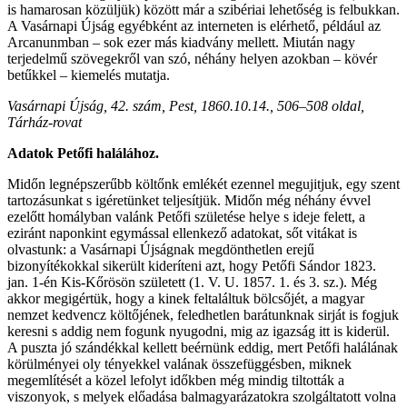
is hamarosan közüljük) között már a szibériai lehetőség is felbukkan.
A Vasárnapi Újság egyébként az interneten is elérhető, például az
Arcanunmban – sok ezer más kiadvány mellett. Miután nagy
terjedelmű szövegekről van szó, néhány helyen azokban – kövér
betűkkel – kiemelés mutatja.
Vasárnapi Újság, 42. szám, Pest, 1860.10.14., 506–508 oldal,
Tárház-rovat
Adatok Petőfi halálához.
Midőn legnépszerűbb költőnk emlékét ezennel megujitjuk, egy szent
tartozásunkat s igéretünket teljesítjük. Midőn még néhány évvel
ezelőtt homályban valánk Petőfi születése helye s ideje felett, a
eziránt naponkint egymással ellenkező adatokat, sőt vitákat is
olvastunk: a Vasárnapi Újságnak megdönthetlen erejű
bizonyítékokkal sikerült kideríteni azt, hogy Petőfi Sándor 1823.
jan. 1-én Kis-Kőrösön született (1. V. U. 1857. 1. és 3. sz.). Még
akkor megigértük, hogy a kinek feltaláltuk bölcsőjét, a magyar
nemzet kedvencz költőjének, feledhetlen barátunknak sirját is fogjuk
keresni s addig nem fogunk nyugodni, mig az igazság itt is kiderül.
A puszta jó szándékkal kellett beérnünk eddig, mert Petőfi halálának
körülményei oly tényekkel valának összefüggésben, miknek
megemlítését a közel lefolyt időkben még mindig tiltották a
viszonyok, s melyek előadása balmagyarázatokra szolgáltatott volna