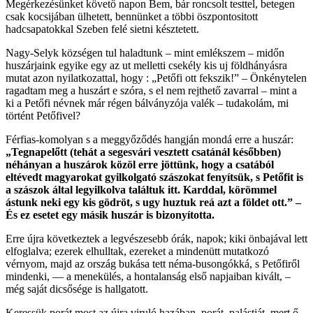
Megérkezésünket követő napon Bem, bár roncsolt testtel, betegen
csak kocsijában ülhetett, bennünket a többi öszpontositott
hadcsapatokkal Szeben felé sietni késztetett.
Nagy-Selyk községen tul haladtunk – mint emlékszem – midőn
huszárjaink egyike egy az ut melletti csekély kis uj földhányásra
mutat azon nyilatkozattal, hogy : „Petőfi ott fekszik!” – Önkénytelen
ragadtam meg a huszárt e szóra, s el nem rejthető zavarral – mint a
ki a Petőfi névnek már régen bálványzója valék – tudakolám, mi
történt Petőfivel?
Férfias-komolyan s a meggyőződés hangján mondá erre a huszár:
„Tegnapelőtt (tehát a segesvári vesztett csatánál későbben)
néhányan a huszárok közöl erre jöttünk, hogy a csatából
eltévedt magyarokat gyilkolgató szászokat fenyítsük, s Petőfit is
a szászok által legyilkolva találtuk itt. Karddal, körömmel
ástunk neki egy kis gödröt, s ugy huztuk reá azt a földet ott.” –
És ez esetet egy másik huszár is bizonyította.
Erre újra következtek a legvészesebb órák, napok; kiki önbajával lett
elfoglalva; ezerek elhulltak, ezereket a mindenütt mutatkozó
vérnyom, majd az ország bukása tett néma-busongókká, s Petőfiről
mindenki, — a menekülés, a hontalanság első napjaiban kivált, –
még saját dicsősége is hallgatott.
Keressük porát most az újra viruló hazában, porát, palástját, mert ő