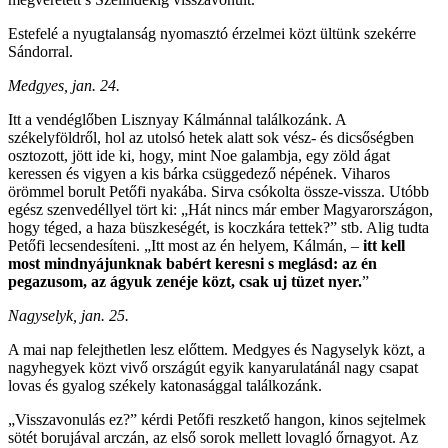
Estefelé a nyugtalanság nyomasztó érzelmei közt ültünk szekérre
Sándorral.
Medgyes, jan. 24.
Itt a vendéglőben Lisznyay Kálmánnal találkozánk. A
székelyföldről, hol az utolsó hetek alatt sok vész- és dicsőségben
osztozott, jött ide ki, hogy, mint Noe galambja, egy zöld ágat
keressen és vigyen a kis bárka csüggedező népének. Viharos
örömmel borult Petőfi nyakába. Sirva csókolta össze-vissza. Utóbb
egész szenvedéllyel tört ki: „Hát nincs már ember Magyarországon,
hogy téged, a haza büszkeségét, is koczkára tettek?” stb. Alig tudta
Petőfi lecsendesíteni. „Itt most az én helyem, Kálmán, –
itt kell
most mindnyájunknak babért keresni s meglásd: az én
pegazusom, az ágyuk zenéje közt, csak uj tüzet nyer.
”
Nagyselyk, jan. 25.
A mai nap felejthetlen lesz előttem. Medgyes és Nagyselyk közt, a
nagyhegyek közt vivő országút egyik kanyarulatánál nagy csapat
lovas és gyalog székely katonasággal találkozánk.
„Visszavonulás ez?” kérdi Petőfi reszkető hangon, kinos sejtelmek
sötét borujával arczán, az első sorok mellett lovagló őrnagyot. Az