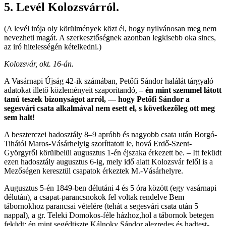
5. Levél Kolozsvárról.
(A levél irója oly körülmények közt él, hogy nyilvánosan meg nem
nevezheti magát. A szerkesztőségnek azonban legkisebb oka sincs,
az iró hitelességén kételkedni.)
Kolozsvár, okt. 16-án.
A Vasárnapi Újság 42-ik számában, Petőfi Sándor halálát tárgyaló
adatokat illető közleményeit szaporítandó,
– én mint szemmel látott
tanú teszek bizonyságot arról, — hogy Petőfi Sándor a
segesvári csata alkalmával nem esett el, s következőleg ott meg
sem halt!
A beszterczei hadosztály 8–9 apróbb és nagyobb csata után Borgó-
Tihától Maros-Vásárhelyig szoríttatott le, hová Erdő-Szent-
Györgyről körülbelül augusztus 1-én éjszaka érkezett be. – Itt feküdt
ezen hadosztály augusztus 6-ig, mely idő alatt Kolozsvár felől is a
Mezőségen keresztül csapatok érkeztek M.-Vásárhelyre.
Augusztus 5-én 1849-ben délutáni 4 és 5 óra között (egy vasárnapi
délután), a csapat-parancsnokok fel voltak rendelve Bem
tábornokhoz parancsai vételére (tehát a segesvári csata után 5
nappal), a gr. Teleki Domokos-féle házhoz,hol a tábornok betegen
feküdt; én mint segédtiszte Kálnoky Sándor alezredes és hadtest-