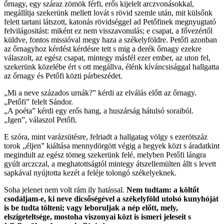
őrnagy, egy száraz zömök férfi, erős kijelelt arczvonásokkal,
megállítja szekerünk mellett lovát s rövid szemle után, mit külsőnk
felett tartani látszott, katonás rövidséggel ad Petőfinek megnyugtató
felvilágositást: miként ez nem visszavonulás; e csapat, a fővezértől
küldve, fontos missióval megy haza a székelyföldre. Petőfi azonban
az őrnagyhoz kérdést kérdésre tett s mig a derék őrnagy ezekre
válaszolt, az egész csapat, mintegy másfél ezer ember, az uton fel,
szekerünk közelébe ért s ott megállva, élénk kíváncsisággal hallgatta
az őrnagy és Petőfi közti párbeszédet.
„Mi a neve százados urnák?” kérdi az elválás előtt az őrnagy.
„Petőfi” felelt Sándor.
„A poéta” kérdi egy erős hang, a huszárság hátulsó soraiból.
„Igen”, válaszol Petőfi.
E szóra, mint varázsütésre, felriadt a hallgatag völgy s ezerötszáz
torok „éljen” kiáltása mennydörgött végig a hegyek közt s áradatkint
megindult az egész tömeg szekerünk felé, melyben Petőfi lángra
gyúlt arczczal, a meghatottságtól mintegy átszellemülten állt s levett
sapkával nyújtotta kezét a feléje tolongó székelyeknek.
Soha jelenet nem volt rám ily hatással.
Nem tudtam: a költőt
csodáljam-e, ki neve dicsőségével a székelyföld utolsó kunyhóját
is be tudta tölteni; vagy leboruljak a nép előtt, mely,
elszigeteltsége, mostoha viszonyai közt is ismeri jeleseit s