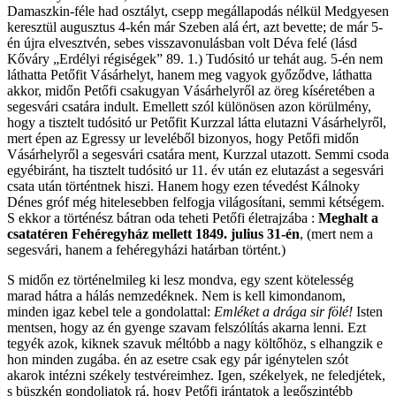
Damaszkin-féle had osztályt, csepp megállapodás nélkül Medgyesen
keresztül augusztus 4-kén már Szeben alá ért, azt bevette; de már 5-
én újra elvesztvén, sebes visszavonulásban volt Déva felé (lásd
Kőváry „Erdélyi régiségek” 89. 1.) Tudósitó ur tehát aug. 5-én nem
láthatta Petőfit Vásárhelyt, hanem meg vagyok győződve, láthatta
akkor, midőn Petőfi csakugyan Vásárhelyről az öreg kíséretében a
segesvári csatára indult. Emellett szól különösen azon körülmény,
hogy a tisztelt tudósitó ur Petőfit Kurzzal látta elutazni Vásárhelyről,
mert épen az Egressy ur leveléből bizonyos, hogy Petőfi midőn
Vásárhelyről a segesvári csatára ment, Kurzzal utazott. Semmi csoda
egyébiránt, ha tisztelt tudósitó ur 11. év után ez elutazást a segesvári
csata után történtnek hiszi. Hanem hogy ezen tévedést Kálnoky
Dénes gróf még hitelesebben felfogja világosítani, semmi kétségem.
S ekkor a történész bátran oda teheti Petőfi életrajzába :
Meghalt a
csatatéren Fehéregyház mellett 1849. julius 31-én
, (mert nem a
segesvári, hanem a fehéregyházi határban történt.)
S midőn ez történelmileg ki lesz mondva, egy szent kötelesség
marad hátra a hálás nemzedéknek. Nem is kell kimondanom,
minden igaz kebel tele a gondolattal:
Emléket a drága sir fölé!
Isten
mentsen, hogy az én gyenge szavam felszólítás akarna lenni. Ezt
tegyék azok, kiknek szavuk méltóbb a nagy költőhöz, s elhangzik e
hon minden zugába. én az esetre csak egy pár igénytelen szót
akarok intézni székely testvéreimhez. Igen, székelyek, ne feledjétek,
s büszkén gondoljatok rá, hogy Petőfi irántatok a legőszintébb