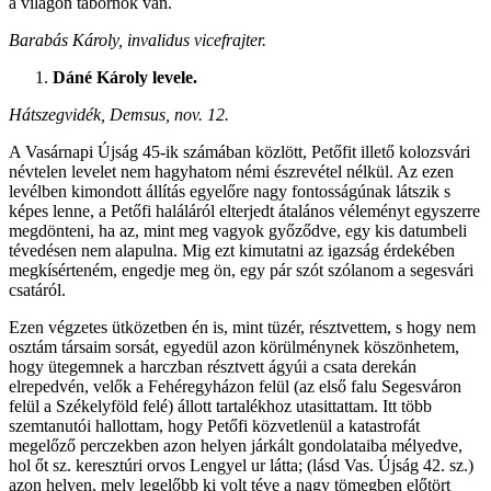
a világon tábornok van.
Barabás Károly, invalidus vicefrajter.
Dáné Károly levele.
Hátszegvidék, Demsus, nov. 12.
A Vasárnapi Újság 45-ik számában közlött, Petőfit illető kolozsvári
névtelen levelet nem hagyhatom némi észrevétel nélkül. Az ezen
levélben kimondott állítás egyelőre nagy fontosságúnak látszik s
képes lenne, a Petőfi haláláról elterjedt átalános véleményt egyszerre
megdönteni, ha az, mint meg vagyok győződve, egy kis datumbeli
tévedésen nem alapulna. Mig ezt kimutatni az igazság érdekében
megkísérteném, engedje meg ön, egy pár szót szólanom a segesvári
csatáról.
Ezen végzetes ütközetben én is, mint tüzér, résztvettem, s hogy nem
osztám társaim sorsát, egyedül azon körülménynek köszönhetem,
hogy ütegemnek a harczban résztvett ágyúi a csata derekán
elrepedvén, velők a Fehéregyházon felül (az első falu Segesváron
felül a Székelyföld felé) állott tartalékhoz utasittattam. Itt több
szemtanutói hallottam, hogy Petőfi közvetlenül a katastrofát
megelőző perczekben azon helyen járkált gondolataiba mélyedve,
hol őt sz. keresztúri orvos Lengyel ur látta; (lásd Vas. Újság 42. sz.)
azon helyen, mely legelőbb ki volt téve a nagy tömegben előtört