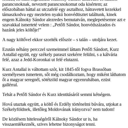
parancsnoknak, nevezett parancsnokomat oda kisértem; az
előszobában háttal az utczafelé egy asztalhoz, hátravetett kezekkel
támaszkodva egy meztelen nyakú honvédtisztet találtunk, kinek
engem Kálnoky Sándor alezredes bemutatván, meglepetésemre azt e
szavakkal ismerteté velem : „Petőfi Sándor, honvédszázados és
hazánk jeles költője!”
A nagy költővel ekkor szoriték először – s talán – utoljára kezet.
Ezután néhány percczel szemeimmel láttam Petőfi Sándort, Kurz
Antallal együtt, egy székely paraszt szekérre felülni, s a kálvária
felé, azaz a Jedd-Koronkai ut felé elutazni.
Kurz Antallal is váltottam szót, kit 1845-től fogva Brassóban
személyesen ismertem, sőt még csodálkoztam, hogy miként láthatom
őt a magyar seregnél, sötétzöld magyar egyenruhában, ezüst
gallérral.
Tehát a Petőfi Sándor és Kurz identitásáról semmi kétségem.
Hová utaztak együtt, a költő és Erdély történelmi búvára, utjokat a
Székelyföldnek, illetőleg Moldovának irányozva? nem tudom!
De közlésem hitelességéről Kálnoky Sándor ur is, ha
visszaemlékeznék, szives lehetne bizonyságot tenni.