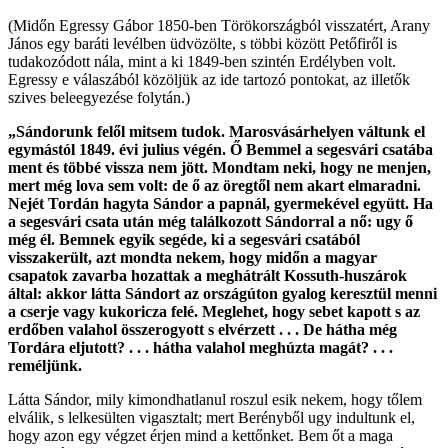
(Midőn Egressy Gábor 1850-ben Törökországból visszatért, Arany
János egy baráti levélben üdvözölte, s többi között Petőfiről is
tudakozódott nála, mint a ki 1849-ben szintén Erdélyben volt.
Egressy e válaszából közöljük az ide tartozó pontokat, az illetők
szives beleegyezése folytán.)
„Sándorunk felől mitsem tudok. Marosvásárhelyen váltunk el
egymástól 1849. évi julius végén. Ő Bemmel a segesvári csatába
ment és többé vissza nem jött. Mondtam neki, hogy ne menjen,
mert még lova sem volt: de ő az öregtől nem akart elmaradni.
Nejét Tordán hagyta Sándor a papnál, gyermekével együtt. Ha
a segesvári csata után még találkozott Sándorral a nő: ugy ő
még él. Bemnek egyik segéde, ki a segesvári csatából
visszakerült, azt mondta nekem, hogy midőn a magyar
csapatok zavarba hozattak a meghátrált Kossuth-huszárok
által: akkor látta Sándort az országúton gyalog keresztül menni
a cserje vagy kukoricza felé. Meglehet, hogy sebet kapott s az
erdőben valahol összerogyott s elvérzett . . . De hátha még
Tordára eljutott? . . . hátha valahol meghúzta magát? . . .
reméljünk.
Látta Sándor, mily kimondhatlanul roszul esik nekem, hogy tőlem
elválik, s lelkesülten vigasztalt; mert Berényből ugy indultunk el,
hogy azon egy végzet érjen mind a kettőnket. Bem őt a maga