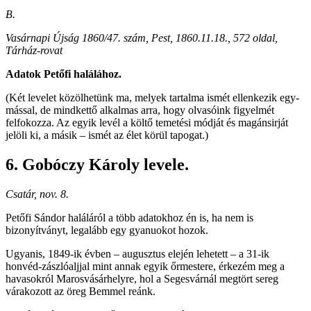
B.
Vasárnapi Újság 1860/47. szám, Pest, 1860.11.18., 572 oldal,
Tárház-rovat
Adatok Petőfi halálához.
(Két levelet közölhetünk ma, melyek tartalma ismét ellenkezik egy-
mással, de mindkettő alkalmas arra, hogy olvasóink figyelmét
felfokozza. Az egyik levél a költő temetési módját és magánsirját
jelöli ki, a másik – ismét az élet körül tapogat.)
6. Gobóczy Károly levele.
Csatár, nov. 8.
Petőfi Sándor haláláról a több adatokhoz én is, ha nem is
bizonyítványt, legalább egy gyanuokot hozok.
Ugyanis, 1849-ik évben – augusztus elején lehetett – a 31-ik
honvéd-zászlóaljjal mint annak egyik őrmestere, érkezém meg a
havasokról Marosvásárhelyre, hol a Segesvárnál megtört sereg
várakozott az öreg Bemmel reánk.