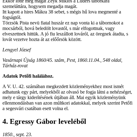
Ekkor lőtte meg magát Zeyk Miklós a Lüders táborkara
szemeláttára, hogysem megadja magát.
Itt kapott a hires Mákra 38 sebet, s mégis hű lova megmenté a
fogságtól.
Törzsök Pista nevü fiatal huszár ez nap vonta ki a tábornokot a
mocsárból, hová beledölt lovastól, s már elfogottnak, vagy
elveszettnek hittük. A jó fiu leszállott lováról, az öregnek átadta, s
lovát vezetve hozta át az előőrsök között.
Lengyel József
Vasárnapi Újság 1860/45. szám, Pest, 1860.11.04., 548 oldal,
Tárház-rovat
Adatok Petőfi halálához.
A V. U. 42. számában megkezdett közleményekhez most ismét
adhatunk egy párt, melyekből az olvasó be fogja látni a nehézséget,
mely e tárgy kiderítésének útjában áll. Mai egyik közleményünk
ellenmondásban van azon múltkori adatokkal, melyek szerint Petőfi
a segesvári csatában esett volna el.
4. Egressy Gábor leveléből
1850., sept. 23.