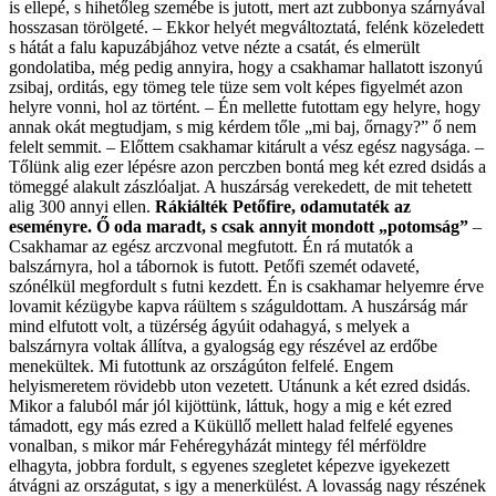
is ellepé, s hihetőleg szemébe is jutott, mert azt zubbonya szárnyával
hosszasan törölgeté. – Ekkor helyét megváltoztatá, felénk közeledett
s hátát a falu kapuzábjához vetve nézte a csatát, és elmerült
gondolatiba, még pedig annyira, hogy a csakhamar hallatott iszonyú
zsibaj, orditás, egy tömeg tele tüze sem volt képes figyelmét azon
helyre vonni, hol az történt. – Én mellette futottam egy helyre, hogy
annak okát megtudjam, s mig kérdem tőle „mi baj, őrnagy?” ő nem
felelt semmit. – Előttem csakhamar kitárult a vész egész nagysága. –
Tőlünk alig ezer lépésre azon perczben bontá meg két ezred dsidás a
tömeggé alakult zászlóaljat. A huszárság verekedett, de mit tehetett
alig 300 annyi ellen.
Rákiálték Petőfire, odamutaték az
eseményre. Ő oda maradt, s csak annyit mondott „potomság”
–
Csakhamar az egész arczvonal megfutott. Én rá mutatók a
balszárnyra, hol a tábornok is futott. Petőfi szemét odaveté,
szónélkül megfordult s futni kezdett. Én is csakhamar helyemre érve
lovamit kézügybe kapva ráültem s száguldottam. A huszárság már
mind elfutott volt, a tüzérség ágyúit odahagyá, s melyek a
balszárnyra voltak állítva, a gyalogság egy részével az erdőbe
menekültek. Mi futottunk az országúton felfelé. Engem
helyismeretem rövidebb uton vezetett. Utánunk a két ezred dsidás.
Mikor a faluból már jól kijöttünk, láttuk, hogy a mig e két ezred
támadott, egy más ezred a Küküllő mellett halad felfelé egyenes
vonalban, s mikor már Fehéregyházát mintegy fél mérföldre
elhagyta, jobbra fordult, s egyenes szegletet képezve igyekezett
átvágni az országutat, s igy a menerkülést. A lovasság nagy részének