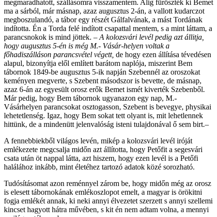
megmaradhatott, szállásomra visszamentem. Alig füröszték ki Bemet
ma a sárból, már másnap, azaz augusztus 2-án, a vallott kudarczot
megboszulandó, a tábor egy részét Gálfalvának, a mást Tordának
indította. Én a Torda felé indított csapattal mentem, s a mint láttam, a
parancsnokok is mind jöttek. –
A kolozsvári levél pedig azt állitja,
hogy augusztus 5-én is még M.- Vásár-helyen voltak a
főhadiszálláson parancsvétel végett,
de hogy ezen állítása tévedésen
alapul, bizonyítja elől említett barátom naplója, miszerint Bem
tábornok 1849-be augusztus 5-ik napján Szebennél az oroszokat
keményen megverte, s Szebent másodszor is bevette, de másnap,
azaz 6-án az egyesült orosz erők Bemet ismét kiverték Szebenből.
Már pedig, hogy Bem tábornok ugyanazon egy nap, M.-
Vásárhelyen parancsokat osztogasson, Szebent is bevegye, physikai
lehetetlenség. Igaz, hogy Bem sokat tett olyant is, mit lehetlennek
hittünk, de a mindenütt jelenvalóság isteni tulajdonával ő sem birt.–
A fennebbiekből világos levén, mikép a kolozsvári levél iróját
emlékezete megcsalja midőn azt állította, hogy Petőfit a segesvári
csata után öt nappal látta, azt hiszem, hogy ezen levél is a Petőfi
halálához inkább, mint életéhez tartozó adatok közé sorozható.
Tudósításomat azon reménnyel zárom be, hogy midőn még az orosz
is elesett tábornokának emlékoszlopot emelt, a magyar is örökitni
fogja emlékét annak, ki neki annyi élvezetet szerzett s annyi szellemi
kincset hagyott hátra művében, s kit én nem adtam volna, a mennyi