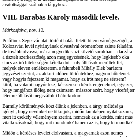
avatottsággal szólnak a tárgyhoz :
VIII. Barabás Károly második levele.
Márkosfalva, nov. 12.
Petőfinek Segesvár alatt történt halála feletti hitem várnégyszögét, a
Kolozsvári levél nyitányának olvastával örömemben szinte feladám,
de tovább olvasva, már a negyedik s azt követő sorokban – daczára
a tisztelt szerkesztőség azon megjegyzésének, hogy legkisebb oka
sincs az iró hitelességén kételkedni – oly állitások merültek fel,
melyek eleven emlékezetem, s falumbeli Mihály Elek barátom
jegyzései szerint, az akkori időben történtekhez, nagyon hűtelenek –
vagy hogyis fejezzem ki magamat, hogy az irót meg ne sértsem?
kitől, ha valami nagyúr lesz, kétszeresen kérek engedelmet, egyszer,
hogy rangjához illőleg nem czimzem, másszor azért, hogy vicefrájter
létemre állítását megczáfolni bátorkodom.
Bármily körülmények közt élünk a jelenben, a tárgy méltósága
igényli, hogy nevünket ne titkoljuk, midőn tanuképen nyilatkozunk,
mert itt csekély véleményem szerint, nemcsak az a kérdés, mint más
vitatkozásoknál, hogy mit mondunk? hanem az is, hogy ki mondta?
Midőn a kérdéses levelet elolvastam, a magyarnak azon nemes