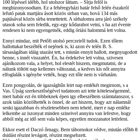
100 lépéssel idébb, hol utolszor láttam. – Sírja felöl is
megbizonyosodtam. Ez a fehéregyházi határ felső felén északról
lefutó patak martjára ásott közös sirban van, hová 134 más
pajtásával közös sírba temettetett. A sírhalomra arra járó székely
utasok soha sem feledik, egy-egy kődarabot vetni, s ha azt évente
rendesen ki nem egyengetnék, eddig óriási halommá lett volna.
Ennyi mindaz, mit Petőfi utolsó perczeiről tudok. Ezen tőlem
hallottakat beszélték el nejének is, ki azon év telén B. S.
társaságában idáig utazást tett, s miután ennyit hallott, megnyugodott
benne, s innét visszatért. Én, ha érdekelve lett volna, szivesen
ajánlkozom vala, a helyet, hol elestét hiszem, megmutatni, de a
nálunk töltött nap kellemes változatai, a kedves kis nőt annyira
elfoglalák s igénybe vették, hogy ezt tőle nem is várhatám.
Ezen pongyolán, de igazsághűn leirt nap emlékét megirnom, s a
Vas. Újság szerkesztőségével tudatnom azt tette kötelességemmé,
mert habár ezt én többeknek épen igy elbeszéltem számtalanszor, s
azok talán közölhették is önnel, de azt hiszem, hogy azt nálamnál
senki igazabban és részletesebben nem teheté, mert e nap emléke
lelkembe az iszonyat minden szineivel annyira van lefestve, hogy
abból még az idő sem vala képes, egyetlen mozzanatot letörleni.
Ekkor esett el Daczó őrnagy, Bem tábornokot védve, miután előbb 8
dsidást részint levágott, részint megsebzett.