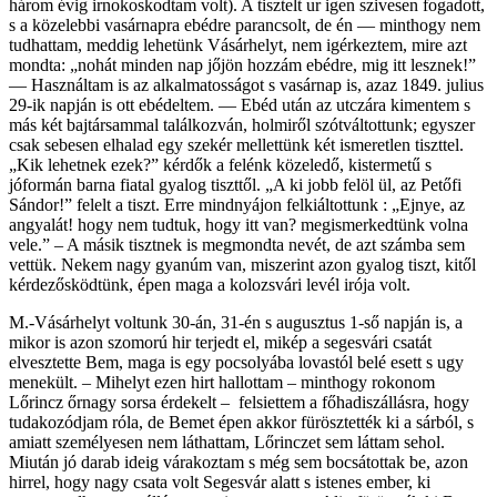
három évig irnokoskodtam volt). A tisztelt ur igen szivesen fogadott,
s a közelebbi vasárnapra ebédre parancsolt, de én — minthogy nem
tudhattam, meddig lehetünk Vásárhelyt, nem igérkeztem, mire azt
mondta: „nohát minden nap jőjön hozzám ebédre, mig itt lesznek!”
— Használtam is az alkalmatosságot s vasárnap is, azaz 1849. julius
29-ik napján is ott ebédeltem. — Ebéd után az utczára kimentem s
más két bajtársammal találkozván, holmiről szótváltottunk; egyszer
csak sebesen elhalad egy szekér mellettünk két ismeretlen tiszttel.
„Kik lehetnek ezek?” kérdők a felénk közeledő, kistermetű s
jóformán barna fiatal gyalog tiszttől. „A ki jobb felöl ül, az Petőfi
Sándor!” felelt a tiszt. Erre mindnyájon felkiáltottunk : „Ejnye, az
angyalát! hogy nem tudtuk, hogy itt van? megismerkedtünk volna
vele.” – A másik tisztnek is megmondta nevét, de azt számba sem
vettük. Nekem nagy gyanúm van, miszerint azon gyalog tiszt, kitől
kérdezősködtünk, épen maga a kolozsvári levél irója volt.
M.-Vásárhelyt voltunk 30-án, 31-én s augusztus 1-ső napján is, a
mikor is azon szomorú hir terjedt el, mikép a segesvári csatát
elvesztette Bem, maga is egy pocsolyába lovastól belé esett s ugy
menekült. – Mihelyt ezen hirt hallottam – minthogy rokonom
Lőrincz őrnagy sorsa érdekelt – felsiettem a főhadiszállásra, hogy
tudakozódjam róla, de Bemet épen akkor fürösztették ki a sárból, s
amiatt személyesen nem láthattam, Lőrinczet sem láttam sehol.
Miután jó darab ideig várakoztam s még sem bocsátottak be, azon
hirrel, hogy nagy csata volt Segesvár alatt s istenes ember, ki