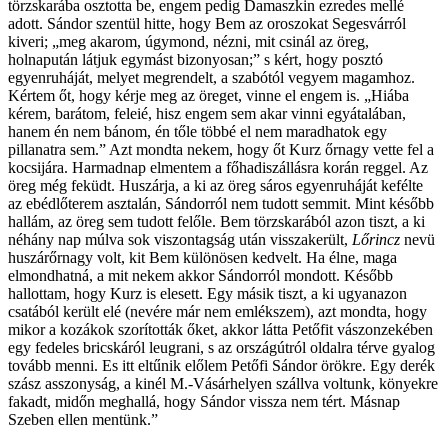
törzskarába osztotta be, engem pedig Damaszkin ezredes mellé
adott. Sándor szentül hitte, hogy Bem az oroszokat Segesvárról
kiveri; „meg akarom, úgymond, nézni, mit csinál az öreg,
holnapután látjuk egymást bizonyosan;” s kért, hogy posztó
egyenruháját, melyet megrendelt, a szabótól vegyem magamhoz.
Kértem őt, hogy kérje meg az öreget, vinne el engem is. „Hiába
kérem, barátom, feleié, hisz engem sem akar vinni egyátalában,
hanem én nem bánom, én tőle többé el nem maradhatok egy
pillanatra sem.” Azt mondta nekem, hogy őt Kurz őrnagy vette fel a
kocsijára. Harmadnap elmentem a főhadiszállásra korán reggel. Az
öreg még feküdt. Huszárja, a ki az öreg sáros egyenruháját kefélte
az ebédlőterem asztalán, Sándorról nem tudott semmit. Mint később
hallám, az öreg sem tudott felőle. Bem törzskarából azon tiszt, a ki
néhány nap múlva sok viszontagság után visszakerült,
Lőrincz
nevü
huszárőrnagy volt, kit Bem különösen kedvelt. Ha élne, maga
elmondhatná, a mit nekem akkor Sándorról mondott. Később
hallottam, hogy Kurz is elesett. Egy másik tiszt, a ki ugyanazon
csatából került elé (nevére már nem emlékszem), azt mondta, hogy
mikor a kozákok szorították őket, akkor látta Petőfit vászonzekében
egy fedeles bricskáról leugrani, s az országútról oldalra térve gyalog
tovább menni. Es itt eltűnik előlem Petőfi Sándor örökre. Egy derék
szász asszonyság, a kinél M.-Vásárhelyen szállva voltunk, könyekre
fakadt, midőn meghallá, hogy Sándor vissza nem tért. Másnap
Szeben ellen mentünk.”