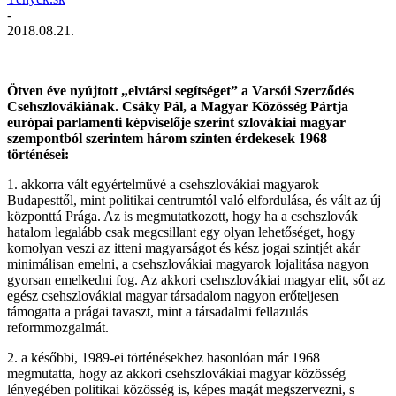
-
2018.08.21.
Ötven éve nyújtott „elvtársi segítséget” a Varsói Szerződés
Csehszlovákiának. Csáky Pál, a Magyar Közösség Pártja
európai parlamenti képviselője szerint szlovákiai magyar
szempontból szerintem három szinten érdekesek 1968
történései:
1. akkorra vált egyértelművé a csehszlovákiai magyarok
Budapesttől, mint politikai centrumtól való elfordulása, és vált az új
központtá Prága. Az is megmutatkozott, hogy ha a csehszlovák
hatalom legalább csak megcsillant egy olyan lehetőséget, hogy
komolyan veszi az itteni magyarságot és kész jogai szintjét akár
minimál
isan emelni, a csehszlovákiai magyarok lojalitása nagyon
gyorsan emelkedni fog. Az akkori csehszlovákiai magyar elit, sőt az
egész csehszlovákiai magyar társadalom nagyon erőteljesen
támogatta a prágai tavaszt, mint a társadalmi fellazulás
reformmozgalmát.
2. a későbbi, 1989-ei történésekhez hasonlóan már 1968
megmutatta, hogy az akkori csehszlovákiai magyar közösség
lényegében politikai közösség is, képes magát megszervezni, s