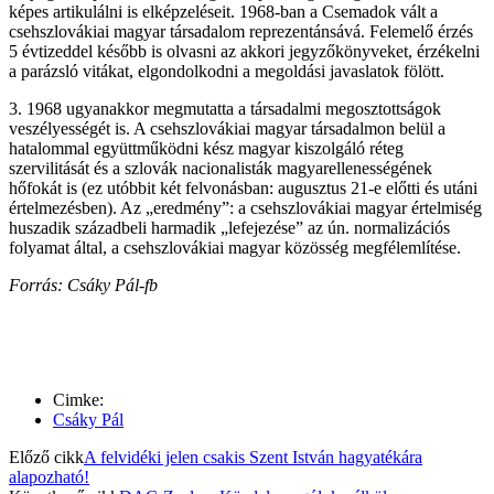
képes artikulálni is elképzeléseit. 1968-ban a Csemadok vált a
csehszlovákiai magyar társadalom reprezentánsává. Felemelő érzés
5 évtizeddel később is olvasni az akkori jegyzőkönyveket, érzékelni
a parázsló vitákat, elgondolkodni a megoldási javaslatok fölött.
3. 1968 ugyanakkor megmutatta a társadalmi megosztottságok
veszélyességét is. A csehszlovákiai magyar társadalmon belül a
hatalommal együttműködni kész magyar kiszolgáló réteg
szervilitását és a szlovák nacionalisták magyarellenességének
hőfokát is (ez utóbbit két felvonásban: augusztus 21-e előtti és utáni
értelmezésben). Az „eredmény”: a csehszlovákiai magyar értelmiség
huszadik századbeli harmadik „lefejezése” az ún. normalizációs
folyamat által, a csehszlovákiai magyar közösség megfélemlítése.
Forrás: Csáky Pál-fb
Cimke:
Csáky Pál
Előző cikk
A felvidéki jelen csakis Szent István hagyatékára
alapozható!