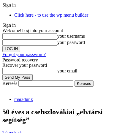
Sign in
Click here - to use the wp menu builder
Sign in
Welcome!
Log into your account
your username
your password
Forgot your password?
Password recovery
Recover your password
your email
Keresés
maradunk
50 éves a csehszlovákiai „elvtársi
segítség”
Tények.sk