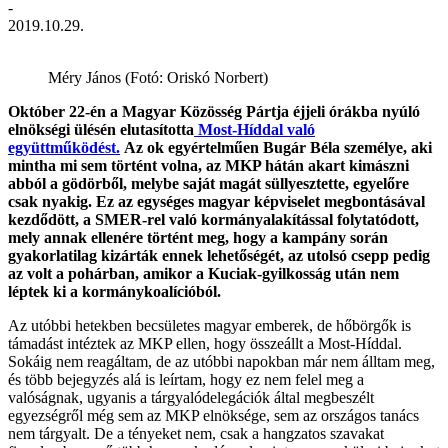
-
2019.10.29.
Méry János (Fotó: Oriskó Norbert)
Október 22-én a Magyar Közösség Pártja éjjeli órákba nyúló
elnökségi ülésén elutasította
Most-Híddal való
együttműködést.
Az ok egyértelműen Bugár Béla személye, aki
mintha mi sem történt volna, az MKP hátán akart kimászni
abból a gödörből, melybe saját magát süllyesztette, egyelőre
csak nyakig. Ez az egységes magyar képviselet megbontásával
kezdődött, a SMER-rel való kormányalakítással folytatódott,
mely annak ellenére történt meg, hogy a kampány során
gyakorlatilag kizárták ennek lehetőségét, az utolsó csepp pedig
az volt a pohárban, amikor a Kuciak-gyilkosság után nem
léptek ki a kormánykoalícióból.
Az utóbbi hetekben becsületes magyar emberek, de hőbörgők is
támadást intéztek az MKP ellen, hogy összeállt a Most-Híddal.
Sokáig nem reagáltam, de az utóbbi napokban már nem álltam meg,
és több bejegyzés alá is leírtam, hogy ez nem felel meg a
valóságnak, ugyanis a tárgyalódelegációk által megbeszélt
egyezségről még sem az MKP elnöksége, sem az országos tanács
nem tárgyalt. De a tényeket nem, csak a hangzatos szavakat