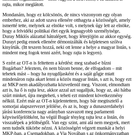
rajta, mikor meglátott.
Mondanám, hogy ez kölcsönös, de nincs viszonyom egy olyan
emberhez, aki az adott szava ellenére otthagyta a közösségét, amely
ismertté tette, melynek az elnöke volt, s melynek úgy lett az elnöke,
hogy a felvidéki politikai élet egyik legnagyobb személyisége,
Duray Miklós alázattal hátralépett, hogy létrejöjjön az akkor egység.
Durayt pedig ennek ellenére démonizálták és képletesen szólva
kinyírták. (Itt teszem hozzá, neki ott lenne a helye a magyar listán, s
mindent meg fogok tenni azért, hogy rajta is legyen).
S ezért az OT-n is feltettem a kérdést: meg szabad-e bízni
Bugárban? Jeleztem, én nem bízom benne, de elfogadom – mit
tehetek mást – hogy ha nyugdíjasként és a saját gőgje miatt
mindenáron rajta akart lenni a közös magyar listán, s azt is, hogy ezt
az MKP nem akadályozhatta közvetlenül meg. Viszont, elmondtam
azt is, ha ő is rajta lesz, akkor azzal azt sugalljuk, hogy az, aki hátba
szúrt minket, újra megteheti, s teheti ezt mindent következmény
nélkül. Ezért már az OT-n kijelentettem, hogy bár megtisztelő a
somorjai alapszervezet jelölése, és az is, hogy a dunaszerdahelyi
járási konferencia nagy arányban szavazott meg parlamenti
képviselőjelöltként, ha végül Bugár tényleg rajta lesz a listán, én
visszalépek a jelöltségtől. Van egy szint, ami alá nem megyek, mert
nem tudnék tükörbe nézni. A közösségért végzett munkát a helyi
MKP-ban, a Csemadokban, a Via Novában s az önkormányzatban