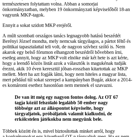
természetesen folytattam volna. Abban a somorjai
önkormányzatban, melyben 19 önkormányzati képviselőből 18-an
vagyunk MKP-tagok.
Ennyit a sokat szidott MKP erejéről.
A múlt szombati országos tanács legnagyobb hatású beszédét
Berényi József mondta, mely nemcsak tárgyilagos, a pártot féltő és
politikai tapasztalattal teli volt, de nagyon szívhez szóló is. Nem
akarok egy belső fórumon elhangzott beszédről bővebben írni,
esetleg annyit, hogy az MKP volt elnöke már két hete is azt kérte,
hogy a leendő közös listát azok a választók is magukénak tudják
érezni, akik 10 éven keresztül jóban-rosszban kitartottak az MKP
mellett. Mert ha azt fogják látni, hogy nem hiteles a magyar lista,
mert például túl sokat szerepel a kampányban Bugár, akkor a 2014-
es komáromi esethez hasonlóan nem mennek el szavazni.
De van itt még egy nagyon fontos dolog. Az OT 67
tagja közül felszólaló legalább 50 ember nagy
többsége azt az álláspontot képviselte, hogy
tárgyaljatok, próbáljatok valamit kialkudni, de
erkölcstelen játékokba nem megyünk bele.
Többek között én is, mivel biztosítottak minket arról, hogy
a konkrétumokat egy következő OT-n tárgyaljuk meg. Ha ez nem