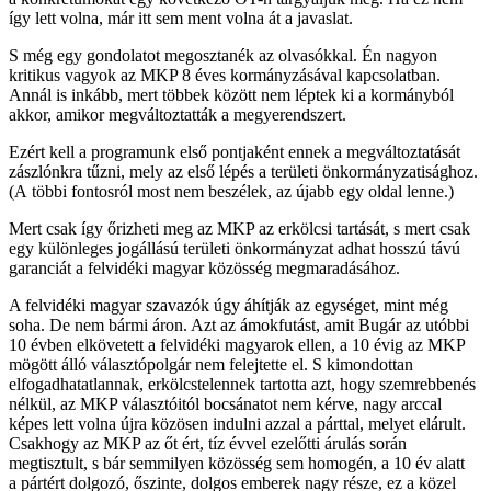
így lett volna, már itt sem ment volna át a javaslat.
S még egy gondolatot megosztanék az olvasókkal. Én nagyon
kritikus vagyok az MKP 8 éves kormányzásával kapcsolatban.
Annál is inkább, mert többek között nem léptek ki a kormányból
akkor, amikor megváltoztatták a megyerendszert.
Ezért kell a programunk első pontjaként ennek a megváltoztatását
zászlónkra tűzni, mely az első lépés a területi önkormányzatisághoz.
(A többi fontosról most nem beszélek, az újabb egy oldal lenne.)
Mert csak így őrizheti meg az MKP az erkölcsi tartását, s mert csak
egy különleges jogállású területi önkormányzat adhat hosszú távú
garanciát a felvidéki magyar közösség megmaradásához.
A felvidéki magyar szavazók úgy áhítják az egységet, mint még
soha. De nem bármi áron. Azt az ámokfutást, amit Bugár az utóbbi
10 évben elkövetett a felvidéki magyarok ellen, a 10 évig az MKP
mögött álló választópolgár nem felejtette el. S kimondottan
elfogadhatatlannak, erkölcstelennek tartotta azt, hogy szemrebbenés
nélkül, az MKP választóitól bocsánatot nem kérve, nagy arccal
képes lett volna újra közösen indulni azzal a párttal, melyet elárult.
Csakhogy az MKP az őt ért, tíz évvel ezelőtti árulás során
megtisztult, s bár semmilyen közösség sem homogén, a 10 év alatt
a pártért dolgozó, őszinte, dolgos emberek nagy része, ez a közel