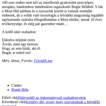
100 ezer ember nem kér az önreflexiót gyakorolni nem képes,
arrogáns, hatalomhoz mindenáron ragaszkodó Bugár Bélából. S bár
a Most-Híd pártban és a szavazóik között is vannak normális
emberek, de a velük való összefogás a felvidéki magyarság legalább
egyharmada számára elfogadhatatlan a Most elnöke, annak 10 éves
tevékenysége, és még pár gazember miatt…
A költő után szabadon:
Elárulva népünk ezrei,
Árván, mint egy kereszt,
Hogy az sem bízik, aki él:
Bugár, te tetted ezt!
Méry János, Forrás:
Felvidék.ma
Cimke:
Bugár Béla
Előző cikk
Hiánypótló az önkormányzati szabadegyetem
Következő cikk
Kemény dió, avagy hogy szavaznának a felvidéki