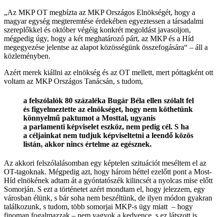
„Az MKP OT megbízta az MKP Országos Elnökségét, hogy a
magyar egység megteremtése érdekében egyeztessen a társadalmi
szereplőkkel és október végéig konkrét megoldást javasoljon,
mégpedig úgy, hogy a két meghatározó párt, az MKP és a Híd
megegyezése jelentse az alapot közösségünk összefogására“ – áll a
közleményben.
Azért merek kiállni az elnökség és az OT mellett, mert póttagként ott
voltam az MKP Országos Tanácsán, s tudom,
a felszólalók 80 százaléka Bugár Béla ellen szólalt fel
és figyelmeztette az elnökséget, hogy nem köthetünk
könnyelmű paktumot a Mosttal, ugyanis
a parlamenti képviselet eszköz, nem pedig cél. S ha
a céljainkat nem tudjuk képviseltetni a leendő közös
listán, akkor nincs értelme az egésznek.
Az akkori felszólalásomban egy képtelen szituációt meséltem el az
OT-tagoknak. Mégpedig azt, hogy három héttel ezelőtt pont a Most-
Híd elnökének adtam át a gyóntatószék kilincsét a nyolcas mise előtt
Somorján. S ezt a történetet azért mondtam el, hogy jelezzem, egy
városban élünk, s bár soha nem beszéltünk, de ilyen módon gyakran
találkozunk, s tudom, több somorjai MKP-s ügy miatt – hogy
finoman fogalmazzak – nem vagyok a kedvence, s ez látszott is