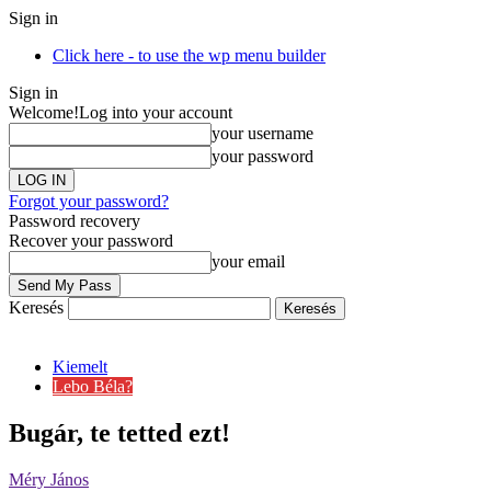
Sign in
Click here - to use the wp menu builder
Sign in
Welcome!
Log into your account
your username
your password
Forgot your password?
Password recovery
Recover your password
your email
Keresés
Kiemelt
Lebo Béla?
Bugár, te tetted ezt!
Méry János