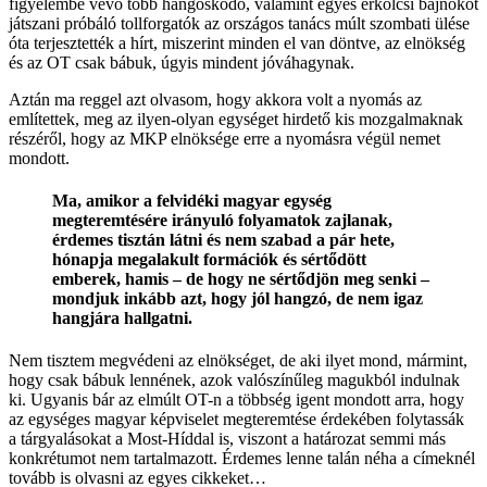
figyelembe vevő több hangoskodó, valamint egyes erkölcsi bajnokot
játszani próbáló tollforgatók az országos tanács múlt szombati ülése
óta terjesztették a hírt, miszerint minden el van döntve, az elnökség
és az OT csak bábuk, úgyis mindent jóváhagynak.
Aztán ma reggel azt olvasom, hogy akkora volt a nyomás az
említettek, meg az ilyen-olyan egységet hirdető kis mozgalmaknak
részéről, hogy az MKP elnöksége erre a nyomásra végül nemet
mondott.
Ma, amikor a felvidéki magyar egység
megteremtésére irányuló folyamatok zajlanak,
érdemes tisztán látni és nem szabad a pár hete,
hónapja megalakult formációk és sértődött
emberek, hamis – de hogy ne sértődjön meg senki –
mondjuk inkább azt, hogy jól hangzó, de nem igaz
hangjára hallgatni.
Nem tisztem megvédeni az elnökséget, de aki ilyet mond, mármint,
hogy csak bábuk lennének, azok valószínűleg magukból indulnak
ki. Ugyanis bár az elmúlt OT-n a többség igent mondott arra, hogy
az egységes magyar képviselet megteremtése érdekében folytassák
a tárgyalásokat a Most-Híddal is, viszont a határozat semmi más
konkrétumot nem tartalmazott. Érdemes lenne talán néha a címeknél
tovább is olvasni az egyes cikkeket…