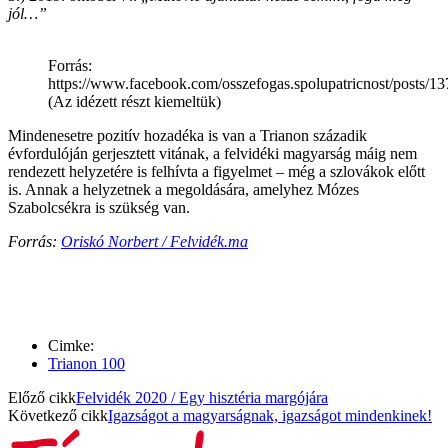
jól…”
Forrás:
https://www.facebook.com/osszefogas.spolupatricnost/posts/
(Az idézett részt kiemeltük)
Mindenesetre pozitív hozadéka is van a Trianon századik
évfordulóján gerjesztett vitának, a felvidéki magyarság máig nem
rendezett helyzetére is felhívta a figyelmet – még a szlovákok előtt
is. Annak a helyzetnek a megoldására, amelyhez Mózes
Szabolcsékra is szükség van.
Forrás:
Oriskó Norbert / Felvidék.ma
Cimke:
Trianon 100
Előző cikk
Felvidék 2020 / Egy hisztéria margójára
Következő cikk
Igazságot a magyarságnak, igazságot mindenkinek!