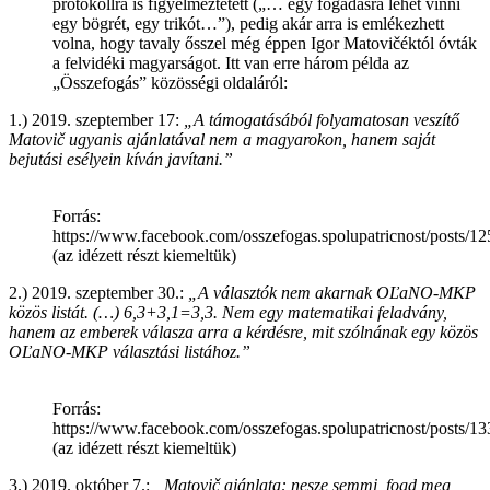
protokollra is figyelmeztetett („… egy fogadásra lehet vinni
egy bögrét, egy trikót…”), pedig akár arra is emlékezhett
volna, hogy tavaly ősszel még éppen Igor Matovičéktól óvták
a felvidéki magyarságot. Itt van erre három példa az
„Összefogás” közösségi oldaláról:
1.) 2019. szeptember 17:
„A támogatásából folyamatosan veszítő
Matovič ugyanis ajánlatával nem a magyarokon, hanem saját
bejutási esélyein kíván javítani.”
Forrás:
https://www.facebook.com/osszefogas.spolupatricnost/posts/
(az idézett részt kiemeltük)
2.) 2019. szeptember 30.:
„A választók nem akarnak OĽaNO-MKP
közös listát. (…) 6,3+3,1=3,3. Nem egy matematikai feladvány,
hanem az emberek válasza arra a kérdésre, mit szólnának egy közös
OĽaNO-MKP választási listához.”
Forrás:
https://www.facebook.com/osszefogas.spolupatricnost/posts/
(az idézett részt kiemeltük)
3.) 2019. október 7.:
„Matovič ajánlata: nesze semmi, fogd meg