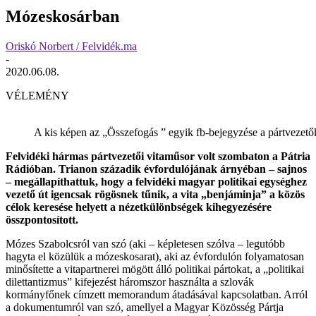
Mózeskosárban
Oriskó Norbert / Felvidék.ma
-
2020.06.08.
VÉLEMÉNY
A kis képen az „Összefogás ” egyik fb-bejegyzése a pártvezető
Felvidéki hármas pártvezetői vitaműsor volt szombaton a Pátria
Rádióban. Trianon századik évfordulójának árnyéban – sajnos
– megállapíthattuk, hogy a felvidéki magyar politikai egységhez
vezető út igencsak rögösnek tűnik, a vita „benjáminja” a közös
célok keresése helyett a nézetkülönbségek kihegyezésére
összpontosított.
Mózes Szabolcsról van szó (aki – képletesen szólva – legutóbb
hagyta el közülük a mózeskosarat), aki az évfordulón folyamatosan
minősítette a vitapartnerei mögött álló politikai pártokat, a „politikai
dilettantizmus” kifejezést háromszor használta a szlovák
kormányfőnek címzett memorandum átadásával kapcsolatban. Arról
a dokumentumról van szó, amellyel a Magyar Közösség Pártja