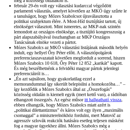
még a közösségi oldalakon is.
február 29-én volt egy választási kudarccal végződött
parlamenti választás, amelyet követően az MKÖ úgy szűrte le
a tanulságot, hogy Mózes Szabolcsot újraválasztotta a
politikai szubjektum élére. A Most-Híd tisztújítást tartott, új
elnökséget választott. Mint ismeretes, az MKP-nak szintén
lemondott az országos elnöksége, a tisztújító kongresszusig a
párt alapszabályával összhangban az MKP Országos
Tanácsának elnöke vezeti a pártot.
Mózes Szabolcs az MKÖ választási listájának második helyén
indult, egy hellyel Őry Péter előtt. A választópolgárok
preferenciaszavazatait követően megfordult a sorrend, hiszen
Mózes Szabolcs 10 618, Őry Péter 12 852 „karikát” kapott.
És még beszélhetnénk a felvidéki magyar pártok jelenlegi
preferenciáiról is…
„Én azt sajnálom, hogy gyakorlatilag ezzel a
memorandummal így sikerült belepisilni a homokozóba…” –
így kezdődik a Mózes Szabolcs által az „Összefogás”
közösség oldalán is kiemelt egyik (mert kettő van), a rádióban
elhangzott összegzés. Az egész műsor
itt hallgatható vissza
,
ebben elhangzik, hogy Mózes Szabolcs miatt azért is
„politikai dilettantizmus” és káros volt egy ilyen „maximális
csomaggal” a miniszterelnökhöz fordulni, mert Matovič az
agresszív szlovák reakciók hatására esetleg teljesen másként
fog a magyar ügyekhez állni. Mózes Szabolcs még a