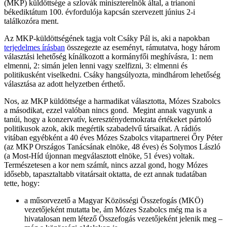
(MKP) küldöttsége a szlovák miniszterelnök által, a trianoni
békediktátum 100. évfordulója kapcsán szervezett június 2-i
találkozóra ment.
Az MKP-küldöttségének tagja volt Csáky Pál is, aki a napokban
terjedelmes írásban
összegezte az eseményt, rámutatva, hogy három
választási lehetőség kínálkozott a kormányfői meghívásra, 1: nem
elmenni, 2: simán jelen lenni vagy szelfizni, 3: elmenni és
politikusként viselkedni. Csáky hangsúlyozta, mindhárom lehetőség
választása az adott helyzetben érthető.
Nos, az MKP küldöttsége a harmadikat választotta, Mózes Szabolcs
a másodikat, ezzel valóban nincs gond. Megint annak vagyunk a
tanúi, hogy a konzervatív, kereszténydemokrata értékeket pártoló
politikusok azok, akik megértik szabadelvű társaikat. A rádiós
vitában egyébként a 40 éves Mózes Szabolcs vitapartnerei Őry Péter
(az MKP Országos Tanácsának elnöke, 48 éves) és Solymos László
(a Most-Híd újonnan megválasztott elnöke, 51 éves) voltak.
Természetesen a kor nem számít, nincs azzal gond, hogy Mózes
idősebb, tapasztaltabb vitatársait oktatta, de ezt annak tudatában
tette, hogy:
a műsorvezető a Magyar Közösségi Összefogás (MKÖ)
vezetőjeként mutatta be, ám Mózes Szabolcs még ma is a
hivatalosan nem létező Összefogás vezetőjeként jelenik meg –