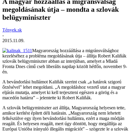
A magyar hozzáállás a migránsválság
megoldásának útja – mondta a szlovák
belügyminiszter
Tények.sk
-
2015.11.09.
Magyarország hozzáállása a migránsválsághoz
kezeléséhez a probléma megoldásának útja – állítja Robert Kaliňák
szlovák belügyminiszter abban az interjúban, amelyet a Mladá
Fronta Dnes című cseh liberális napilap közölt hétfőn, november 9-
én.
A bevándorlási hullámot Kaliňák szerint csak „a határok szigorú
őrzésével” lehet megoldani. „A megoldáshoz vezető utat a magyar
eljárás mutatja, amelyet ki kell terjeszteni egészen a görög és a
macedón határra” – jelentette ki Robert Kaliňák.
A szlovák belügyminiszter azt állítja, Magyarország helyesen tette,
amikor kerítést épített déli határain. „Magyarország nem lehetett
felkészülve egy ilyen bevándorlási hullámra, ezért a maga módján
reagált. És helyesen reagált, mert úgy döntött, hogy megállítja az
Európai Unióba irányuló illegális migrációt” – szögezte le a szlovák