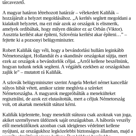
tárcavezető.
A magyar határon létrehozott határzár – vélekedett Kaliňák –
hozzájárult a helyzet megoldásához. „A kerítés segített megoldani a
kialakult helyzetet, ma ezt már azok az országok is elismerik,
amelyek ordibáltak, hogy milyen diktátor ez az Orbán (Viktor).
Ausztria kerítést akar építeni, Szlovénia kerítést akar építeni…” –
fejtette ki a pozsonyi belügyminiszter.
Robert Kaliňák úgy véli, hogy a bevándorlási hullám leginkább
Németországot, Hollandiát és a skandináv országokat sújtja, mert
ezek az országok a bevándorlók céljai. „Arról kellene beszélnünk,
hogyan tudunk nekik segíteni. A végjáték ezekben az országokban
zajlik le” – mutatott rá Kaliňák.
A szlovák belügyminiszter szerint Angela Merkel német kancellár
súlyos hibát vétett, amikor szinte meghívta a szíreket
Németországba. A magyarok megpróbálták a menekülteket
regisztrálni, de azok ezt elutasították, mert a céljuk Németország
volt, ott akartak menekült státust kérni.
Kaliňák kijelentette, hogy menekült státusra csak azoknak van joga,
akiket személyesen üldöznek saját országukban. A háborús veszély
elől menekülőknek azonban csak ideiglenes védelmet kellene
nyújtani, az országukhoz legközelebbi biztonságos államban, majd a