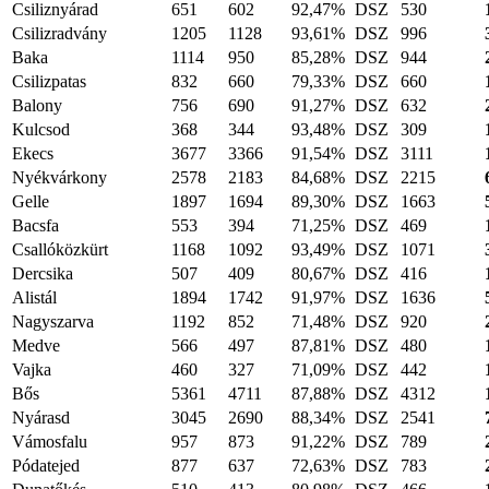
Csiliznyárad
651
602
92,47%
DSZ
530
Csilizradvány
1205
1128
93,61%
DSZ
996
Baka
1114
950
85,28%
DSZ
944
Csilizpatas
832
660
79,33%
DSZ
660
Balony
756
690
91,27%
DSZ
632
Kulcsod
368
344
93,48%
DSZ
309
Ekecs
3677
3366
91,54%
DSZ
3111
Nyékvárkony
2578
2183
84,68%
DSZ
2215
Gelle
1897
1694
89,30%
DSZ
1663
Bacsfa
553
394
71,25%
DSZ
469
Csallóközkürt
1168
1092
93,49%
DSZ
1071
Dercsika
507
409
80,67%
DSZ
416
Alistál
1894
1742
91,97%
DSZ
1636
Nagyszarva
1192
852
71,48%
DSZ
920
Medve
566
497
87,81%
DSZ
480
Vajka
460
327
71,09%
DSZ
442
Bős
5361
4711
87,88%
DSZ
4312
Nyárasd
3045
2690
88,34%
DSZ
2541
Vámosfalu
957
873
91,22%
DSZ
789
Pódatejed
877
637
72,63%
DSZ
783