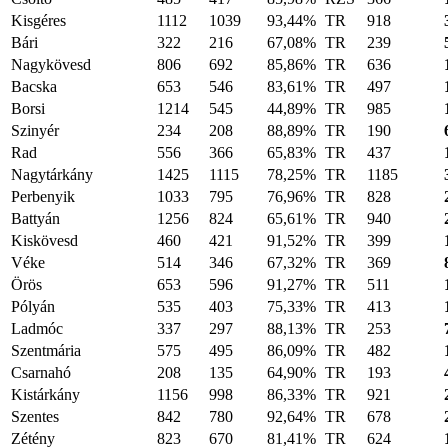
Kisgéres
1112
1039
93,44%
TR
918
Bári
322
216
67,08%
TR
239
Nagykövesd
806
692
85,86%
TR
636
Bacska
653
546
83,61%
TR
497
Borsi
1214
545
44,89%
TR
985
Szinyér
234
208
88,89%
TR
190
Rad
556
366
65,83%
TR
437
Nagytárkány
1425
1115
78,25%
TR
1185
Perbenyik
1033
795
76,96%
TR
828
Battyán
1256
824
65,61%
TR
940
Kiskövesd
460
421
91,52%
TR
399
Véke
514
346
67,32%
TR
369
Örös
653
596
91,27%
TR
511
Pólyán
535
403
75,33%
TR
413
Ladmóc
337
297
88,13%
TR
253
Szentmária
575
495
86,09%
TR
482
Csarnahó
208
135
64,90%
TR
193
Kistárkány
1156
998
86,33%
TR
921
Szentes
842
780
92,64%
TR
678
Zétény
823
670
81,41%
TR
624