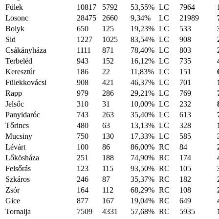
Fülek
10817
5792
53,55%
LC
7964
Losonc
28475
2660
9,34%
LC
21989
Bolyk
650
125
19,23%
LC
533
Sid
1227
1025
83,54%
LC
908
Csákányháza
1111
871
78,40%
LC
803
Terbeléd
943
152
16,12%
LC
735
Keresztúr
186
22
11,83%
LC
151
Fülekkovácsi
908
421
46,37%
LC
701
Rapp
979
286
29,21%
LC
769
Jelsőc
310
31
10,00%
LC
232
Panyidaróc
743
263
35,40%
LC
613
Tőrincs
480
63
13,13%
LC
328
Mucsiny
750
130
17,33%
LC
585
Lévárt
100
86
86,00%
RC
84
Lőkösháza
251
188
74,90%
RC
174
Felsőrás
123
115
93,50%
RC
105
Szkáros
246
87
35,37%
RC
182
Zsór
164
112
68,29%
RC
108
Gice
877
167
19,04%
RC
649
Tornalja
7509
4331
57,68%
RC
5935