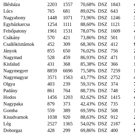
Illésháza
2203
1557
70,68%
DSZ
1843
Lúcs
765
681
89,02%
DSZ
643
Nagyabony
1448
1071
73,96%
DSZ
1246
Egyházkarcsa
1254
1111
88,60%
DSZ
1121
Felsőpatony
1961
1531
78,07%
DSZ
1609
Csákány
570
421
73,86%
DSZ
501
Csallóköztárnok
452
309
68,36%
DSZ
412
Jányok
855
650
76,02%
DSZ
756
Nagymad
528
459
86,93%
DSZ
471
Kisfalud
431
368
85,38%
DSZ
366
Nagymegyer
8859
6696
75,58%
DSZ
7259
Nagymagyar
3571
1563
43,77%
DSZ
2752
Olgya
403
239
59,31%
DSZ
374
Padány
861
764
88,73%
DSZ
748
Hodos
1456
1203
82,62%
DSZ
1415
Nagypaka
879
373
42,43%
DSZ
735
Gomba
559
389
69,59%
DSZ
508
Kisudvarnok
1038
920
88,63%
DSZ
912
Lég
2527
1365
54,02%
DSZ
2187
Doborgaz
428
299
69,86%
DSZ
400