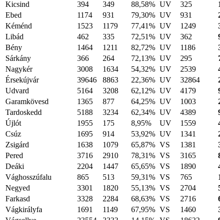
Kicsind
394
349
88,58%
UV
325
Ebed
1174
931
79,30%
UV
931
Kéménd
1523
1179
77,41%
UV
1249
Libád
462
335
72,51%
UV
362
Bény
1464
1211
82,72%
UV
1186
Sárkány
366
264
72,13%
UV
295
Nagykér
3008
1634
54,32%
UV
2539
Érsekújvár
39646
8863
22,36%
UV
32864
Udvard
5164
3208
62,12%
UV
4179
Garamkövesd
1365
877
64,25%
UV
1003
Tardoskedd
5188
3234
62,34%
UV
4389
Újlót
1955
175
8,95%
UV
1559
Csúz
1695
914
53,92%
UV
1341
Zsigárd
1638
1079
65,87%
VS
1381
Pered
3716
2910
78,31%
VS
3165
Deáki
2204
1447
65,65%
VS
1890
Vághosszúfalu
865
513
59,31%
VS
765
Negyed
3301
1820
55,13%
VS
2704
Farkasd
3328
2284
68,63%
VS
2716
Vágkirályfa
1691
1149
67,95%
VS
1460