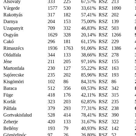
Alsóvály
333
225
67,57%
RSZ
213
Várgede
1577
530
33,61%
RSZ
1090
Rakottyás
317
182
57,41%
RSZ
202
Darnya
204
153
75,00%
RSZ
139
Uzapanyit
709
332
46,83%
RSZ
503
Osgyán
1629
328
20,14%
RSZ
1266
Cakó
296
181
61,15%
RSZ
229
Rimaszécs
1936
1763
91,06%
RSZ
1386
Oldalfala
344
133
38,66%
RSZ
278
Jéne
211
205
97,16%
RSZ
155
Martonfala
230
127
55,22%
RSZ
163
Sajórecske
235
202
85,96%
RSZ
193
Kisgömöri
102
86
84,31%
RSZ
86
Baraca
512
356
69,53%
RSZ
342
Füge
418
176
42,11%
RSZ
315
Korlát
323
203
62,85%
RSZ
235
Pálfala
379
293
77,31%
RSZ
238
Gortvakisfalud
528
414
78,41%
RSZ
390
Zeherje
420
133
31,67%
RSZ
322
Bellény
193
79
40,93%
RSZ
142
Gömörlipóc
97
26
26,80%
RSZ
52