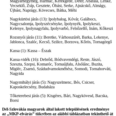
Magyarhegymeg, Harmac, Kerekgede, Détér, Abafala, Lenke,
Vecseklő, Zsíp, Gesztete, Óbást, Serke, Ajnácskő, Almágy,
Újbást, Naprágy, Kövecses, Bátka, Méhi
Nagykürtösi járás (13): Ipolybalog, Kóvár, Galábocs,
Nagycsalomja, Ipolyszécsényke, Ipolynyék, Ipolykeszi,
Kelenye, Ipolynagyfalu, Ipolyvarbó, Felsőzellő, Inám, Kőkeszi
Rozsnyói járás (11): Beretke, Várhosszúrét, Barka, Lekenye,
Jablonca, Szalóc, Kecső, Szilice, Borzova, Kőrös, Tornagörgő
Kassa (1): Kassa – Észak
Kassa-vidék (16): Debrőd, Bódvavendégi, Reste, Jászó,
Szeszta, Szepsi, Komaróc, Tornaújfalu, Alsólánc, Buzita,
Migléc, Zsarnó, Szádudvarnokméhész, Somodi, Tornahorváti,
Nagyida
Nagymihályi járás (5): Nagyszelmenc, Bés, Csicser,
Kaposkelecsény, Budaháza
Tőketerebesi járás (5): Kisgéres, Bári, Nagykövesd, Bacska,
Borsi
Dél-Szlovákia magyarok által lakott településének eredménye
az „MKP-elvárás” tükrében az alábbi táblázatban tekinthető át