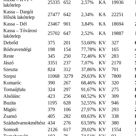
25335
652
2,57%
KA
19936
lakótelep
Kassa – Dargói
27477
642
2,34%
KA
22251
Hősök lakótelep
Kassa – Dél
23467
901
3,84%
KA
18694
Kassa – Tóvárosi
25702
647
2,52%
KA
19887
lakótelep
Debrőd
375
201
53,60%
KV
327
Bódvavendégi
198
154
77,78%
KV
165
Reste
345
250
72,46%
KV
283
Jászó
3351
237
7,07%
KV
2170
Szeszta
824
312
37,86%
KV
701
Szepsi
11068
3279
29,63%
KV
7800
Komaróc
390
267
68,46%
KV
320
Tornaújfalu
324
297
91,67%
KV
275
Alsólánc
423
256
60,52%
KV
309
Buzita
1195
628
52,55%
KV
946
Migléc
379
106
27,97%
KV
293
Zsarnó
405
282
69,63%
KV
338
Szádudvarnokméhész
434
276
63,59%
KV
380
Somodi
2126
617
29,02%
KV
1554