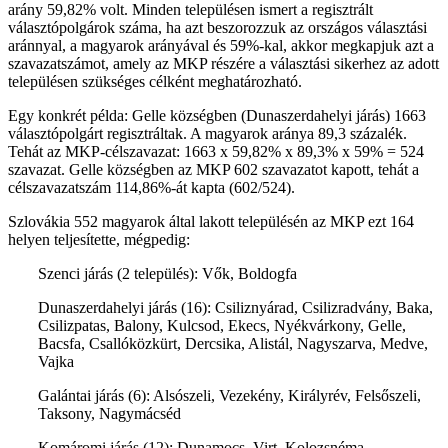
arány 59,82% volt. Minden településen ismert a regisztrált
választópolgárok száma, ha azt beszorozzuk az országos választási
aránnyal, a magyarok arányával és 59%-kal, akkor megkapjuk azt a
szavazatszámot, amely az MKP részére a választási sikerhez az adott
településen szükséges célként meghatározható.
Egy konkrét példa: Gelle községben (Dunaszerdahelyi járás) 1663
választópolgárt regisztráltak. A magyarok aránya 89,3 százalék.
Tehát az MKP-célszavazat: 1663 x 59,82% x 89,3% x 59% = 524
szavazat. Gelle községben az MKP 602 szavazatot kapott, tehát a
célszavazatszám 114,86%-át kapta (602/524).
Szlovákia 552 magyarok által lakott településén az MKP ezt 164
helyen teljesítette, mégpedig:
Szenci járás (2 település): Vők, Boldogfa
Dunaszerdahelyi járás (16): Csiliznyárad, Csilizradvány, Baka,
Csilizpatas, Balony, Kulcsod, Ekecs, Nyékvárkony, Gelle,
Bacsfa, Csallóközkürt, Dercsika, Alistál, Nagyszarva, Medve,
Vajka
Galántai járás (6): Alsószeli, Vezekény, Királyrév, Felsőszeli,
Taksony, Nagymácséd
Komáromi járás (12): Dunamocs, Virt, Kolozsnéma,