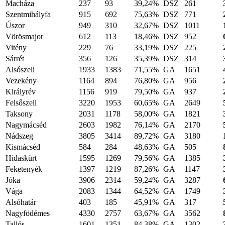
Macháza
237
93
39,24%
DSZ
261
Szentmihályfa
915
692
75,63%
DSZ
771
Úszor
949
310
32,67%
DSZ
1011
Vörösmajor
612
113
18,46%
DSZ
952
Vitény
229
76
33,19%
DSZ
225
Sárrét
356
126
35,39%
DSZ
314
Alsószeli
1933
1383
71,55%
GA
1651
Vezekény
1164
894
76,80%
GA
956
Királyrév
1156
919
79,50%
GA
937
Felsőszeli
3220
1953
60,65%
GA
2649
Taksony
2031
1178
58,00%
GA
1821
Nagymácséd
2603
1982
76,14%
GA
2170
Nádszeg
3805
3414
89,72%
GA
3180
Kismácséd
584
284
48,63%
GA
505
Hidaskürt
1595
1269
79,56%
GA
1385
Feketenyék
1397
1219
87,26%
GA
1147
Jóka
3906
2314
59,24%
GA
3287
Vága
2083
1344
64,52%
GA
1749
Alsóhatár
403
185
45,91%
GA
317
Nagyfödémes
4330
2757
63,67%
GA
3562
Tallós
1601
1351
84,38%
GA
1302