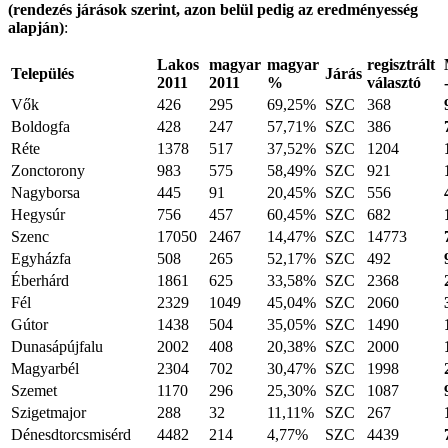
(rendezés járások szerint, azon belül pedig az eredményesség
alapján)
:
Lakos
magyar
magyar
regisztrált
Település
Járás
2011
2011
%
választó
Vők
426
295
69,25%
SZC
368
Boldogfa
428
247
57,71%
SZC
386
Réte
1378
517
37,52%
SZC
1204
Zonctorony
983
575
58,49%
SZC
921
Nagyborsa
445
91
20,45%
SZC
556
Hegysúr
756
457
60,45%
SZC
682
Szenc
17050
2467
14,47%
SZC
14773
Egyházfa
508
265
52,17%
SZC
492
Éberhárd
1861
625
33,58%
SZC
2368
Fél
2329
1049
45,04%
SZC
2060
Gútor
1438
504
35,05%
SZC
1490
Dunasápújfalu
2002
408
20,38%
SZC
2000
Magyarbél
2304
702
30,47%
SZC
1998
Szemet
1170
296
25,30%
SZC
1087
Szigetmajor
288
32
11,11%
SZC
267
Dénesdtorcsmisérd
4482
214
4,77%
SZC
4439