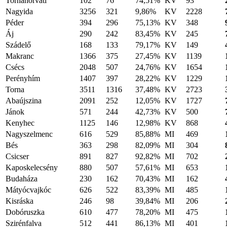
Tornahorváti
102
76
74,51%
KV
93
Nagyida
3256
321
9,86%
KV
2228
Péder
394
296
75,13%
KV
348
Áj
290
242
83,45%
KV
245
Szádelő
168
133
79,17%
KV
149
Makranc
1366
375
27,45%
KV
1139
Csécs
2048
507
24,76%
KV
1654
Perényhím
1407
397
28,22%
KV
1229
Torna
3511
1316
37,48%
KV
2723
Abaújszina
2091
252
12,05%
KV
1727
Jánok
571
244
42,73%
KV
500
Kenyhec
1125
146
12,98%
KV
868
Nagyszelmenc
616
529
85,88%
MI
469
Bés
363
298
82,09%
MI
304
Csicser
891
827
92,82%
MI
702
Kaposkelecsény
880
507
57,61%
MI
653
Budaháza
230
162
70,43%
MI
162
Mátyócvajkóc
626
522
83,39%
MI
485
Kisráska
246
98
39,84%
MI
206
Dobóruszka
610
477
78,20%
MI
475
Szirénfalva
512
441
86,13%
MI
401