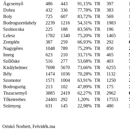
Ágcsernyő
486
443
91,15%
TR
397
Dobra
432
336
77,78%
TR
383
Boly
725
607
83,72%
TR
569
Bodrogszerdahely
2239
1216
54,31%
TR
1983
Szolnocska
225
188
83,56%
TR
196
Lelesz
1782
1340
75,20%
TR
1465
Zemplén
387
259
66,93%
TR
292
Nagygéres
1048
789
75,29%
TR
850
Imreg
623
210
33,71%
TR
465
Szőlőske
516
277
53,68%
TR
403
Királyhelmec
7698
5670
73,66%
TR
6255
Bély
1474
1036
70,28%
TR
1132
Szomotor
1571
1004
63,91%
TR
1250
Bodrogszög
213
102
47,89%
TR
175
Tiszacsernyő
3885
2419
62,27%
TR
2962
Tőketerebes
24401
292
1,20%
TR
17553
Szürnyeg
631
145
22,98%
TR
480
Oriskó Norbert, Felvidék.ma