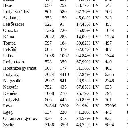
Bese
650
252
38,77%
LV
542
Ipolyszakállos
861
580
67,36%
LV
706
Szalatnya
353
159
45,04%
LV
243
Felsőszecse
522
91
17,43%
LV
453
Oroszka
1286
720
55,99%
LV
1044
Kálna
2022
283
14,00%
LV
1724
Tompa
597
184
30,82%
LV
497
Felsőtúr
605
379
62,64%
LV
487
Palást
1638
1062
64,84%
LV
1344
Ipolypásztó
528
359
67,99%
LV
440
Hontfüzesgyarmat
568
177
31,16%
LV
462
Ipolyság
7624
4410
57,84%
LV
6265
Nagysalló
2907
841
28,93%
LV
2348
Nagytúr
752
435
57,85%
LV
635
Deménd
1008
270
26,79%
LV
794
Ipolyvisk
666
445
66,82%
LV
561
Léva
34844
3202
9,19%
LV
27909
Egeg
534
220
41,20%
LV
442
Garamszentgyörgy
920
318
34,57%
LV
822
Zselíz
7186
3501
48,72%
LV
5894