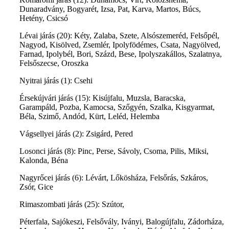
Dunaradvány, Bogyarét, Izsa, Pat, Karva, Martos, Búcs,
Hetény, Csicsó
Lévai járás (20): Kéty, Zalaba, Szete, Alsószemeréd, Felsőpél,
Nagyod, Kisölved, Zsemlér, Ipolyfödémes, Csata, Nagyölved,
Farnad, Ipolybél, Bori, Százd, Bese, Ipolyszakállos, Szalatnya,
Felsőszecse, Oroszka
Nyitrai járás (1): Csehi
Érsekújvári járás (15): Kisújfalu, Muzsla, Baracska,
Garampáld, Pozba, Kamocsa, Szőgyén, Szalka, Kisgyarmat,
Béla, Szimő, Andód, Kürt, Leléd, Helemba
Vágsellyei járás (2): Zsigárd, Pered
Losonci járás (8): Pinc, Perse, Sávoly, Csoma, Pilis, Miksi,
Kalonda, Béna
Nagyrőcei járás (6): Lévárt, Lőkösháza, Felsőrás, Szkáros,
Zsór, Gice
Rimaszombati járás (25): Szútor,
Péterfala, Sajókeszi, Felsővály, Iványi, Balogújfalu, Zádorháza,