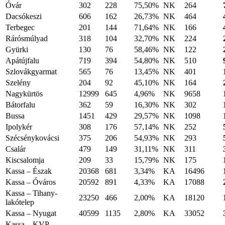
Óvár
302
228
75,50%
NK
264
Dacsókeszi
606
162
26,73%
NK
464
Terbegec
201
144
71,64%
NK
166
Rárósmúlyad
318
104
32,70%
NK
224
Gyürki
130
76
58,46%
NK
122
Apátújfalu
719
394
54,80%
NK
510
Szlovákgyarmat
565
76
13,45%
NK
401
Szelény
204
92
45,10%
NK
164
Nagykürtös
12999
645
4,96%
NK
9658
Bátorfalu
362
59
16,30%
NK
302
Bussa
1451
429
29,57%
NK
1098
Ipolykér
308
176
57,14%
NK
252
Szécsénykovácsi
375
206
54,93%
NK
293
Csalár
479
149
31,11%
NK
311
Kiscsalomja
209
33
15,79%
NK
175
Kassa – Észak
20368
681
3,34%
KA
16496
Kassa – Óváros
20592
891
4,33%
KA
17088
Kassa – Tihany-
23250
466
2,00%
KA
18120
lakótelep
Kassa – Nyugat
40599
1135
2,80%
KA
33052
Kassa – KVP -