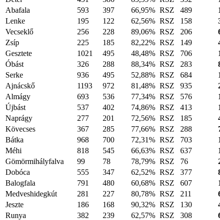
Abafala
593
397
66,95%
RSZ
489
Lenke
195
122
62,56%
RSZ
158
Vecseklő
256
228
89,06%
RSZ
206
Zsíp
225
185
82,22%
RSZ
149
Gesztete
1021
495
48,48%
RSZ
706
Óbást
326
288
88,34%
RSZ
283
Serke
936
495
52,88%
RSZ
684
Ajnácskő
1193
972
81,48%
RSZ
935
Almágy
693
536
77,34%
RSZ
576
Újbást
537
402
74,86%
RSZ
413
Naprágy
277
201
72,56%
RSZ
185
Kövecses
367
285
77,66%
RSZ
288
Bátka
968
700
72,31%
RSZ
703
Méhi
818
545
66,63%
RSZ
637
Gömörmihályfalva
99
78
78,79%
RSZ
76
Dobóca
555
347
62,52%
RSZ
377
Balogfala
791
480
60,68%
RSZ
607
Medveshidegkút
281
227
80,78%
RSZ
211
Jeszte
186
168
90,32%
RSZ
130
Runya
382
239
62,57%
RSZ
308