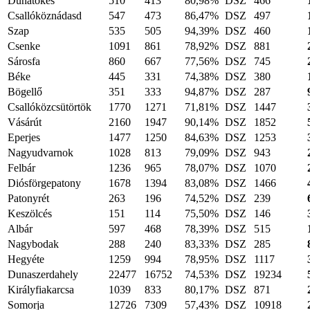
Dunatőkés
510
413
80,98%
DSZ
466
Csallóköznádasd
547
473
86,47%
DSZ
497
Szap
535
505
94,39%
DSZ
460
Csenke
1091
861
78,92%
DSZ
881
Sárosfa
860
667
77,56%
DSZ
745
Béke
445
331
74,38%
DSZ
380
Bögellő
351
333
94,87%
DSZ
287
Csallóközcsütörtök
1770
1271
71,81%
DSZ
1447
Vásárút
2160
1947
90,14%
DSZ
1852
Eperjes
1477
1250
84,63%
DSZ
1253
Nagyudvarnok
1028
813
79,09%
DSZ
943
Felbár
1236
965
78,07%
DSZ
1070
Diósförgepatony
1678
1394
83,08%
DSZ
1466
Patonyrét
263
196
74,52%
DSZ
239
Keszölcés
151
114
75,50%
DSZ
146
Albár
597
468
78,39%
DSZ
515
Nagybodak
288
240
83,33%
DSZ
285
Hegyéte
1259
994
78,95%
DSZ
1117
Dunaszerdahely
22477
16752
74,53%
DSZ
19234
Királyfiakarcsa
1039
833
80,17%
DSZ
871
Somorja
12726
7309
57,43%
DSZ
10918