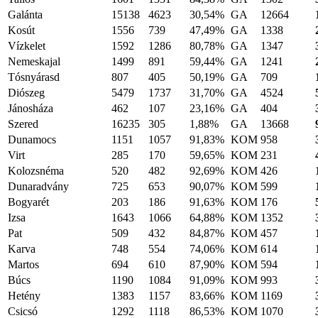
Galánta
15138
4623
30,54%
GA
12664
Kosút
1556
739
47,49%
GA
1338
Vízkelet
1592
1286
80,78%
GA
1347
Nemeskajal
1499
891
59,44%
GA
1241
Tósnyárasd
807
405
50,19%
GA
709
Diószeg
5479
1737
31,70%
GA
4524
Jánosháza
462
107
23,16%
GA
404
Szered
16235
305
1,88%
GA
13668
Dunamocs
1151
1057
91,83%
KOM
958
Virt
285
170
59,65%
KOM
231
Kolozsnéma
520
482
92,69%
KOM
426
Dunaradvány
725
653
90,07%
KOM
599
Bogyarét
203
186
91,63%
KOM
176
Izsa
1643
1066
64,88%
KOM
1352
Pat
509
432
84,87%
KOM
457
Karva
748
554
74,06%
KOM
614
Martos
694
610
87,90%
KOM
594
Búcs
1190
1084
91,09%
KOM
993
Hetény
1383
1157
83,66%
KOM
1169
Csicsó
1292
1118
86,53%
KOM
1070