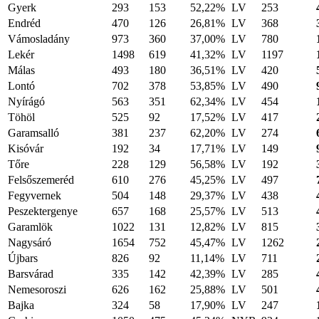
Gyerk
293
153
52,22%
LV
253
Endréd
470
126
26,81%
LV
368
Vámosladány
973
360
37,00%
LV
780
Lekér
1498
619
41,32%
LV
1197
Málas
493
180
36,51%
LV
420
Lontó
702
378
53,85%
LV
490
Nyírágó
563
351
62,34%
LV
454
Töhöl
525
92
17,52%
LV
417
Garamsalló
381
237
62,20%
LV
274
Kisóvár
192
34
17,71%
LV
149
Tőre
228
129
56,58%
LV
192
Felsőszemeréd
610
276
45,25%
LV
497
Fegyvernek
504
148
29,37%
LV
438
Peszektergenye
657
168
25,57%
LV
513
Garamlök
1022
131
12,82%
LV
815
Nagysáró
1654
752
45,47%
LV
1262
Újbars
826
92
11,14%
LV
711
Barsvárad
335
142
42,39%
LV
285
Nemesoroszi
626
162
25,88%
LV
501
Bajka
324
58
17,90%
LV
247