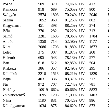
Pozba
509
379
74,46%
UV
413
Kamocsa
918
689
75,05%
UV
800
Szőgyén
2574
1808
70,24%
UV
2040
Szalka
1052
960
91,25%
UV
802
Kisgyarmat
451
398
88,25%
UV
374
Béla
370
282
76,22%
UV
313
Szimő
2281
1605
70,36%
UV
1784
Andód
1358
714
52,58%
UV
1177
Kürt
2086
1708
81,88%
UV
1673
Leléd
375
307
81,87%
UV
268
Helemba
695
543
78,13%
UV
577
Bart
618
512
82,85%
UV
504
Kiskeszi
386
357
92,49%
UV
295
Köbölkút
2218
1513
68,21%
UV
1829
Bajta
403
336
83,37%
UV
312
Für
972
707
72,74%
UV
781
Párkány
10919
6624
60,66%
UV
8823
Zsitvabesenyő
1695
1205
71,09%
UV
1403
Nána
1180
831
70,42%
UV
986
Kőhídgyarmat
1034
875
84,62%
UV
873