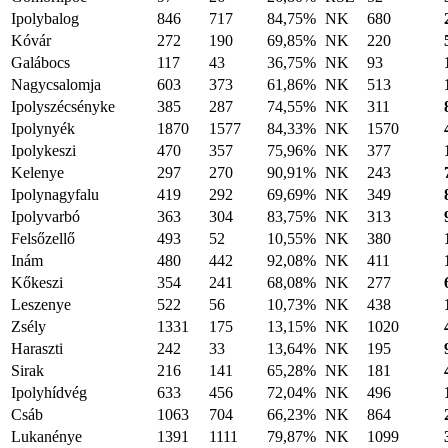
Ipolybalog
846
717
84,75%
NK
680
Kóvár
272
190
69,85%
NK
220
Galábocs
117
43
36,75%
NK
93
Nagycsalomja
603
373
61,86%
NK
513
Ipolyszécsényke
385
287
74,55%
NK
311
Ipolynyék
1870
1577
84,33%
NK
1570
Ipolykeszi
470
357
75,96%
NK
377
Kelenye
297
270
90,91%
NK
243
Ipolynagyfalu
419
292
69,69%
NK
349
Ipolyvarbó
363
304
83,75%
NK
313
Felsőzellő
493
52
10,55%
NK
380
Inám
480
442
92,08%
NK
411
Kőkeszi
354
241
68,08%
NK
277
Leszenye
522
56
10,73%
NK
438
Zsély
1331
175
13,15%
NK
1020
Haraszti
242
33
13,64%
NK
195
Sirak
216
141
65,28%
NK
181
Ipolyhídvég
633
456
72,04%
NK
496
Csáb
1063
704
66,23%
NK
864
Lukanénye
1391
1111
79,87%
NK
1099