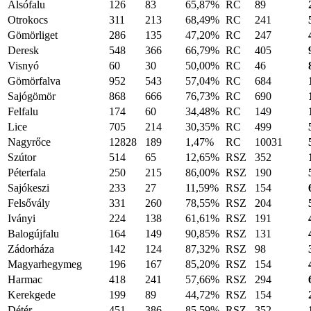
Alsófalu
126
83
65,87%
RC
89
Otrokocs
311
213
68,49%
RC
241
Gömörliget
286
135
47,20%
RC
247
Deresk
548
366
66,79%
RC
405
Visnyó
60
30
50,00%
RC
46
Gömörfalva
952
543
57,04%
RC
684
Sajógömör
868
666
76,73%
RC
690
Felfalu
174
60
34,48%
RC
149
Lice
705
214
30,35%
RC
499
Nagyrőce
12828
189
1,47%
RC
10031
Szútor
514
65
12,65%
RSZ
352
Péterfala
250
215
86,00%
RSZ
190
Sajókeszi
233
27
11,59%
RSZ
154
Felsővály
331
260
78,55%
RSZ
204
Iványi
224
138
61,61%
RSZ
191
Balogújfalu
164
149
90,85%
RSZ
131
Zádorháza
142
124
87,32%
RSZ
98
Magyarhegymeg
196
167
85,20%
RSZ
154
Harmac
418
241
57,66%
RSZ
294
Kerekgede
199
89
44,72%
RSZ
154
Détér
451
386
85,59%
RSZ
352