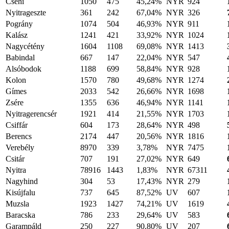
Csehi
1050
475
45,24%
NYR
924
Nyitrageszte
361
242
67,04%
NYR
326
Pográny
1074
504
46,93%
NYR
911
Kalász
1241
421
33,92%
NYR
1024
Nagycétény
1604
1108
69,08%
NYR
1413
Babindal
667
147
22,04%
NYR
547
Alsóbodok
1188
699
58,84%
NYR
928
Kolon
1570
780
49,68%
NYR
1274
Gímes
2033
542
26,66%
NYR
1698
Zsére
1355
636
46,94%
NYR
1141
Nyitragerencsér
1921
414
21,55%
NYR
1703
Csiffár
604
173
28,64%
NYR
498
Berencs
2174
447
20,56%
NYR
1816
Verebély
8970
339
3,78%
NYR
7475
Csitár
707
191
27,02%
NYR
649
Nyitra
78916
1443
1,83%
NYR
67311
Nagyhind
304
53
17,43%
NYR
279
Kisújfalu
737
645
87,52%
UV
607
Muzsla
1923
1427
74,21%
UV
1619
Baracska
786
233
29,64%
UV
583
Garampáld
250
227
90,80%
UV
207