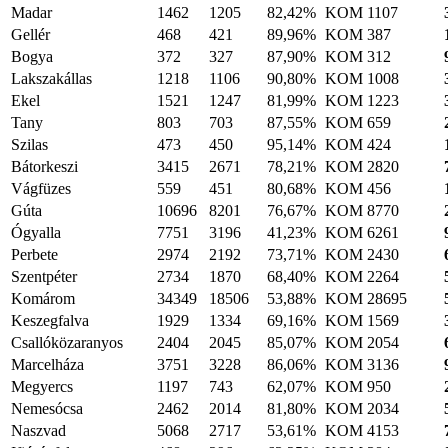
Madar
1462
1205
82,42%
KOM
1107
Gellér
468
421
89,96%
KOM
387
Bogya
372
327
87,90%
KOM
312
Lakszakállas
1218
1106
90,80%
KOM
1008
Ekel
1521
1247
81,99%
KOM
1223
Tany
803
703
87,55%
KOM
659
Szilas
473
450
95,14%
KOM
424
Bátorkeszi
3415
2671
78,21%
KOM
2820
Vágfüzes
559
451
80,68%
KOM
456
Gúta
10696
8201
76,67%
KOM
8770
Ógyalla
7751
3196
41,23%
KOM
6261
Perbete
2974
2192
73,71%
KOM
2430
Szentpéter
2734
1870
68,40%
KOM
2264
Komárom
34349
18506
53,88%
KOM
28695
Keszegfalva
1929
1334
69,16%
KOM
1569
Csallóközaranyos
2404
2045
85,07%
KOM
2054
Marcelháza
3751
3228
86,06%
KOM
3136
Megyercs
1197
743
62,07%
KOM
950
Nemesócsa
2462
2014
81,80%
KOM
2034
Naszvad
5068
2717
53,61%
KOM
4153