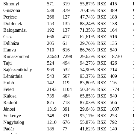
Simonyi
571
319
55,87%
RSZ
415
Guszona
538
379
70,45%
RSZ
389
Perjése
266
127
47,74%
RSZ
188
Dobfenek
153
135
88,24%
RSZ
138
Balogtamási
192
137
71,35%
RSZ
164
Csíz
666
417
62,61%
RSZ
516
Dúlháza
205
61
29,76%
RSZ
135
Hanva
710
616
86,76%
RSZ
549
Rimaszombat
24640
7298
29,62%
RSZ
18730
Tajti
524
494
94,27%
RSZ
426
Sajószentkirály
969
532
54,90%
RSZ
714
Lénártfala
543
507
93,37%
RSZ
409
Hubó
142
119
83,80%
RSZ
116
Feled
2193
1104
50,34%
RSZ
1774
Kálosa
735
484
65,85%
RSZ
540
Radnót
825
718
87,03%
RSZ
566
Jánosi
1319
391
29,64%
RSZ
1037
Velkenye
348
331
95,11%
RSZ
253
Nagybalog
1210
676
55,87%
RSZ
792
Pádár
185
77
41,62%
RSZ
140