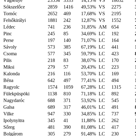
Vágsellye
23554
3333
14,15%
VS
18632
Sókszelőce
2859
1416
49,53%
VS
2275
Tornóc
2652
469
17,68%
VS
2195
Felsőkirályi
1881
242
12,87%
VS
1552
Lédec
741
236
31,85%
AM
654
Pinc
245
85
34,69%
LC
192
Perse
197
140
71,07%
LC
164
Sávoly
573
385
67,19%
LC
441
Csoma
577
345
59,79%
LC
423
Pilis
218
83
38,07%
LC
170
Miksi
279
57
20,43%
LC
223
Kalonda
216
116
53,70%
LC
169
Béna
642
497
77,41%
LC
494
Ragyolc
1574
1059
67,28%
LC
1315
Fülekpüspöki
1138
810
71,18%
LC
892
Nagydaróc
688
371
53,92%
LC
545
Galsa
689
317
46,01%
LC
491
Vilke
947
330
34,85%
LC
737
Ipolynyitra
345
41
11,88%
LC
262
Sőreg
481
390
81,08%
LC
417
Bolgárom
305
279
91,48%
LC
230