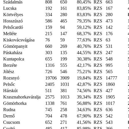
Szádalmás
808
650
80,45%
RZS
663
Lucska
192
161
83,85%
RZS
167
Körtvélyes
334
280
83,83%
RZS
280
Hosszúszó
586
465
79,35%
RZS
473
Pelsőcardó
159
94
59,12%
RZS
142
Melléte
215
147
68,37%
RZS
176
Kiskovácsvágása
76
59
77,63%
RZS
63
Gömörpanyit
660
269
40,76%
RZS
531
Páskaháza
303
135
44,55%
RZS
247
Kuntapolca
655
199
30,38%
RZS
548
Berzéte
1316
555
42,17%
RZS
995
Jólész
726
546
75,21%
RZS
565
Rozsnyó
19706
3909
19,84%
RZS
14777
Pelsőc
2405
1031
42,87%
RZS
1860
Hárskút
511
381
74,56%
RZS
427
Krasznahorkaváralja
2575
1013
39,34%
RZS
1905
Gömörhorka
1338
761
56,88%
RZS
1017
Rudna
745
258
34,63%
RZS
636
Dernő
704
478
67,90%
RZS
542
Csucsom
652
271
41,56%
RZS
543
Csoltó
485
417
85,98%
RZS
366