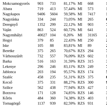
Mokcsamogyorós
903
733
81,17%
MI
668
Abara
719
413
57,44%
MI
573
Nagykapos
9406
5604
59,58%
MI
7417
Nagyráska
334
244
73,05%
MI
265
Deregnyő
1352
299
22,12%
MI
903
Vaján
863
524
60,72%
MI
641
Nagymihályi
40027
104
0,26%
MI
31165
Hegyi
379
85
22,43%
MI
250
Iske
105
88
83,81%
MI
89
Beretke
375
265
70,67%
RZS
294
Várhosszúrét
732
557
76,09%
RZS
602
Barka
516
163
31,59%
RZS
315
Lekenye
296
246
83,11%
RZS
249
Jablonca
203
194
95,57%
RZS
174
Szalóc
458
235
51,31%
RZS
375
Kecső
375
331
88,27%
RZS
300
Szilice
562
438
77,94%
RZS
427
Borzova
171
128
74,85%
RZS
146
Kőrös
484
360
74,38%
RZS
403
Tornagörgő
1137
939
82,59%
RZS
931