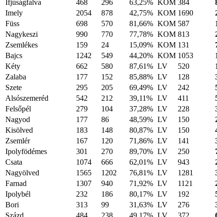
Ifjúságfalva
468
296
63,25%
KOM
384
Imely
2054
878
42,75%
KOM
1690
Füss
698
570
81,66%
KOM
587
Nagykeszi
990
770
77,78%
KOM
813
Zsemlékes
159
24
15,09%
KOM
131
Bajcs
1242
549
44,20%
KOM
1053
Kéty
662
580
87,61%
LV
520
Zalaba
177
152
85,88%
LV
128
Szete
295
205
69,49%
LV
242
Alsószemeréd
542
212
39,11%
LV
411
Felsőpél
279
104
37,28%
LV
228
Nagyod
177
86
48,59%
LV
150
Kisölved
183
148
80,87%
LV
150
Zsemlér
167
120
71,86%
LV
141
Ipolyfödémes
301
270
89,70%
LV
250
Csata
1074
666
62,01%
LV
943
Nagyölved
1565
1202
76,81%
LV
1281
Farnad
1307
940
71,92%
LV
1121
Ipolybél
232
186
80,17%
LV
192
Bori
313
99
31,63%
LV
276
Százd
484
238
49,17%
LV
372