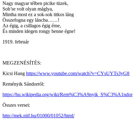
Nagy magyar télben picike tüzek,
Soh’se volt olyan máglya,
Mintha most ez a sok-sok titkos láng
Összefogna egy láncba……!
Az égig, a csillagos égig érne,
És minden idegen rongy benne égne!
február
MEGZENÉSÍTÉS:
Kicsi Hang
https://www.youtube.com/watch?v=CYsUYTs3yG8
Reményik Sándorról:
https://hu.wikipedia.org/wiki/Rem%C3%A9nyik_S%C3%A1ndor
Összes versei:
http://mek.niif.hu/01000/01052/html/