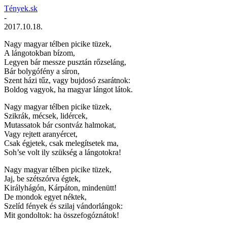
Tények.sk
-
2017.10.18.
Nagy magyar télben picike tüzek,
A lángotokban bízom,
Legyen bár messze pusztán rőzseláng,
Bár bolygófény a síron,
Szent házi tűz, vagy bujdosó zsarátnok:
Boldog vagyok, ha magyar lángot látok.
Nagy magyar télben picike tüzek,
Szikrák, mécsek, lidércek,
Mutassatok bár csontváz halmokat,
Vagy rejtett aranyércet,
Csak égjetek, csak melegítsetek ma,
Soh’se volt ily szükség a lángotokra!
Nagy magyar télben picike tüzek,
Jaj, be szétszórva égtek,
Királyhágón, Kárpáton, mindenütt!
De mondok egyet néktek,
Szelíd fények és szilaj vándorlángok:
Mit gondoltok: ha összefogóznátok!